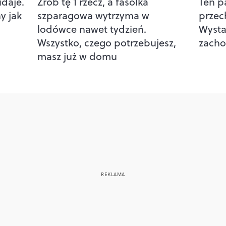
udaje.
Zrób tę 1 rzecz, a fasolka
Ten p
y jak
szparagowa wytrzyma w
przec
lodówce nawet tydzień.
Wysta
Wszystko, czego potrzebujesz,
zacho
masz już w domu