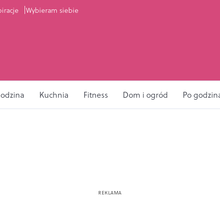
piracje
Wybieram siebie
odzina
Kuchnia
Fitness
Dom i ogród
Po godzin