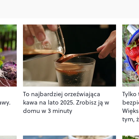
To najbardziej orzeźwiająca
Tylko
awy.
kawa na lato 2025. Zrobisz ją w
bezpi
domu w 3 minuty
Więks
tym, 