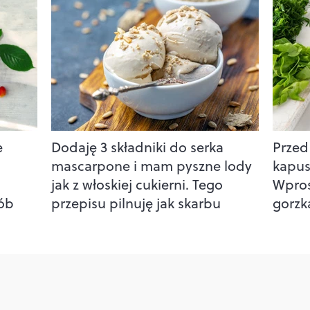
e
Dodaję 3 składniki do serka
Przed
mascarpone i mam pyszne lody
kapust
jak z włoskiej cukierni. Tego
Wpros
sób
przepisu pilnuję jak skarbu
gorzk