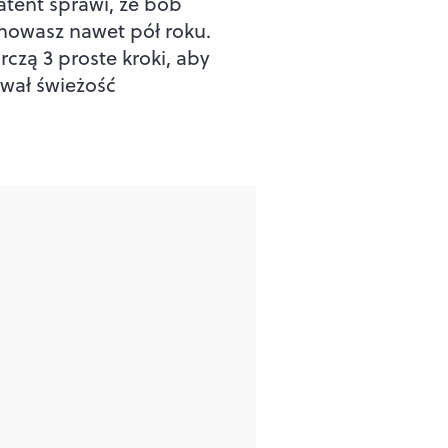
atent sprawi, że bób
howasz nawet pół roku.
rczą 3 proste kroki, aby
wał świeżość