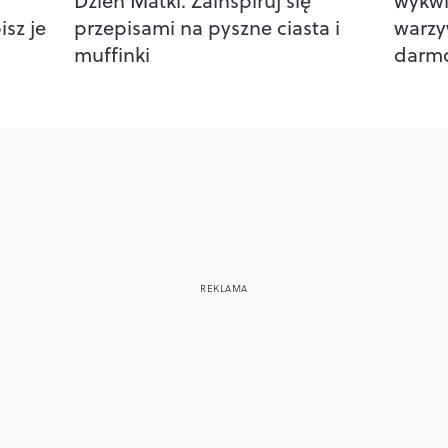
Dzień Matki. Zainspiruj się
wykwi
isz je
przepisami na pyszne ciasta i
warzy
muffinki
darm