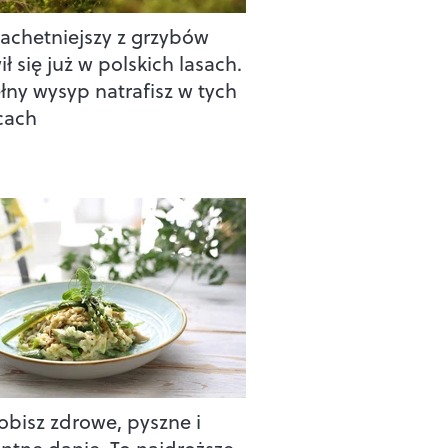
lachetniejszy z grzybów
ł się już w polskich lasach.
łny wysyp natrafisz w tych
cach
robisz zdrowe, pyszne i