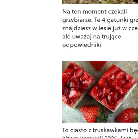
Na ten moment czekali
grzybiarze. Te 4 gatunki g
znajdziesz w lesie już w cz
ale uważaj na trujące
odpowiedniki
To ciasto z truskawkami bę