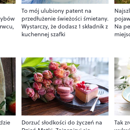
To mój ulubiony patent na
Najsz
rzybów
przedłużenie świeżości śmietany.
pojawi
erwcu,
Wystarczy, że dodasz 1 składnik z
Na pe
kuchennej szafki
miejs
dzie
Dorzuć słodkości do życzeń na
Tak z