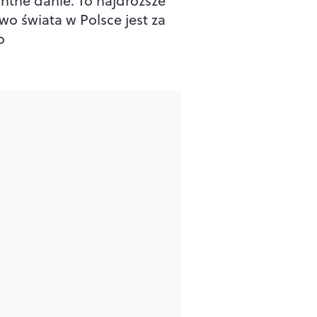
ntne danie. To najdroższe
wo świata w Polsce jest za
o