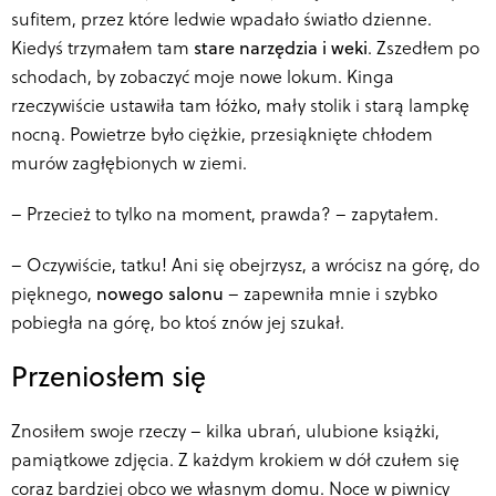
sufitem, przez które ledwie wpadało światło dzienne.
Kiedyś trzymałem tam
stare narzędzia i weki
. Zszedłem po
schodach, by zobaczyć moje nowe lokum. Kinga
rzeczywiście ustawiła tam łóżko, mały stolik i starą lampkę
nocną. Powietrze było ciężkie, przesiąknięte chłodem
murów zagłębionych w ziemi.
–
Przecież to tylko na moment, prawda? – zapytałem.
–
Oczywiście, tatku! Ani się obejrzysz, a wrócisz na górę, do
pięknego,
nowego salonu
– zapewniła mnie i szybko
pobiegła na górę, bo ktoś znów jej szukał.
Przeniosłem się
Znosiłem swoje rzeczy – kilka ubrań, ulubione książki,
pamiątkowe zdjęcia. Z każdym krokiem w dół czułem się
coraz bardziej obco we własnym domu. Noce w piwnicy