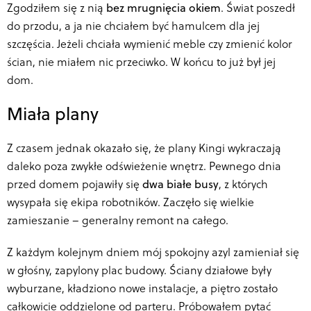
Zgodziłem się z nią
bez mrugnięcia okiem
. Świat poszedł
do przodu, a ja nie chciałem być hamulcem dla jej
szczęścia. Jeżeli chciała wymienić meble czy zmienić kolor
ścian, nie miałem nic przeciwko. W końcu to już był jej
dom.
Miała plany
Z czasem jednak okazało się, że plany Kingi wykraczają
daleko poza zwykłe odświeżenie wnętrz. Pewnego dnia
przed domem pojawiły się
dwa białe busy
, z których
wysypała się ekipa robotników. Zaczęło się wielkie
zamieszanie – generalny remont na całego.
Z każdym kolejnym dniem mój spokojny azyl zamieniał się
w głośny, zapylony plac budowy. Ściany działowe były
wyburzane, kładziono nowe instalacje, a piętro zostało
całkowicie oddzielone od parteru. Próbowałem pytać