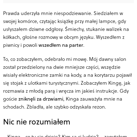
Prawda uderzyła mnie niespodziewanie. Siedziałem w
swojej komórce, czytając książkę przy małej lampce, gdy
usłyszałem dziwne odgłosy. Śmiechy, stukanie walizek na
kółkach, głośne rozmowy w obcym języku. Wyszedłem z
piwnicy i powoli
wszedłem na parter
.
To, co zobaczyłem, odebrało mi mowę. Mój dawny salon
został przedzielony na dwie mniejsze części, wszędzie
wisiały elektroniczne zamki na kody, a na korytarzu pojawił
się stojak z ulotkami turystycznymi. Zobaczyłem Kingę, jak
rozmawia z młodą parą i wręcza im jakieś instrukcje. Gdy
goście
zniknęli za drzwiami
, Kinga zauważyła mnie na
schodach. Zbladła, ale szybko odzyskała rezon.
Nic nie rozumiałem
–
Kinga… co tu się dzieje? Kim są ci ludzie? – zapytałem,