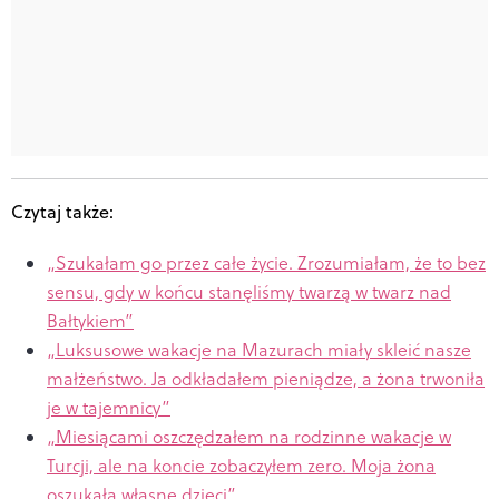
Czytaj także:
„
Szukałam go przez całe życie. Zrozumiałam, że to bez
sensu, gdy w końcu stanęliśmy twarzą w twarz nad
Bałtykiem”
„
Luksusowe wakacje na Mazurach miały skleić nasze
małżeństwo. Ja odkładałem pieniądze, a żona trwoniła
je w tajemnicy”
„
Miesiącami oszczędzałem na rodzinne wakacje w
Turcji, ale na koncie zobaczyłem zero. Moja żona
oszukała własne dzieci”