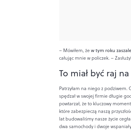
– Mówiłem, że
w tym roku zaszal
całując mnie w policzek. – Zasłużyl
To miał być raj na
Patrzyłam na niego z podziwem. O
spędzał w swojej firmie długie go
powtarzał, że to kluczowy moment 
które zabezpieczą naszą przyszłoś
lat budowaliśmy nasze życie cegł
dwa samochody i dwoje wspaniałyc