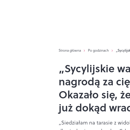
Strona główna
Po godzinach
„Sycylij
„Sycylijskie w
nagrodą za cię
Okazało się, ż
już dokąd wra
„Siedziałam na tarasie z wid