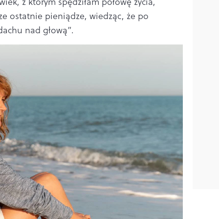
wiek, z którym spędziłam połowę życia,
e ostatnie pieniądze, wiedząc, że po
 dachu nad głową”.