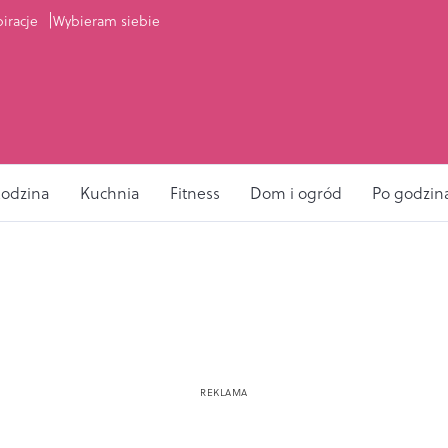
piracje
Wybieram siebie
odzina
Kuchnia
Fitness
Dom i ogród
Po godzin