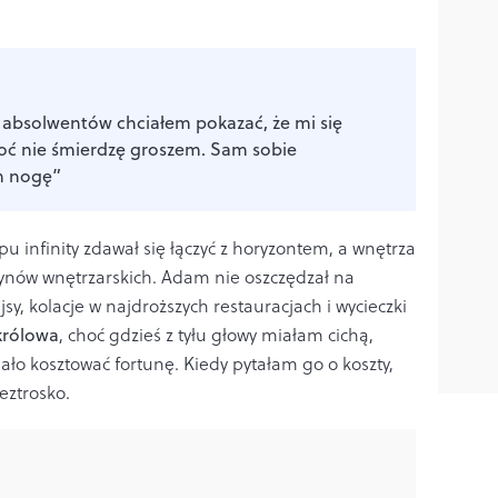
e absolwentów chciałem pokazać, że mi się
oć nie śmierdzę groszem. Sam sobie
m nogę”
pu infinity zdawał się łączyć z horyzontem, a wnętrza
ynów wnętrzarskich. Adam nie oszczędzał na
y, kolacje w najdroższych restauracjach i wycieczki
królowa
, choć gdzieś z tyłu głowy miałam cichą,
ało kosztować fortunę. Kiedy pytałam go o koszty,
eztrosko.