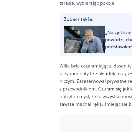
tarasie, wybierając pokoje.
Zobacz także:
„Na zjeździ
powodzi, ch
podstawiłe
Willa była oszałamiająca. Basen ty
przypominały te z okładek magaz
niczym. Zarezerwował prywatne rejs
z przewodnikiem.
Czułam się jak 
natrętną myśl, że to wszystko musi
zawsze machał ręką, śmiejąc się b