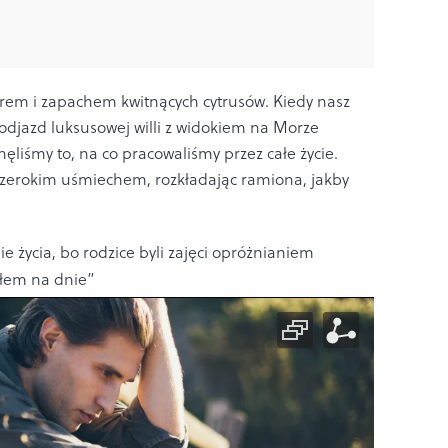
trem i zapachem kwitnących cytrusów. Kiedy nasz
djazd luksusowej willi z widokiem na Morze
nęliśmy to, na co pracowaliśmy przez całe życie.
szerokim uśmiechem, rozkładając ramiona, jakby
e życia, bo rodzice byli zajęci opróżnianiem
yłem na dnie”