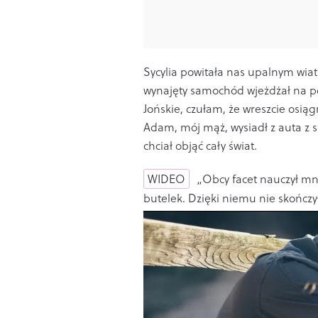
Sycylia powitała nas upalnym wia
wynajęty samochód wjeżdżał na po
Jońskie, czułam, że wreszcie osiąg
Adam, mój mąż, wysiadł z auta z 
chciał objąć cały świat.
WIDEO
„Obcy facet nauczył mni
butelek. Dzięki niemu nie skończ