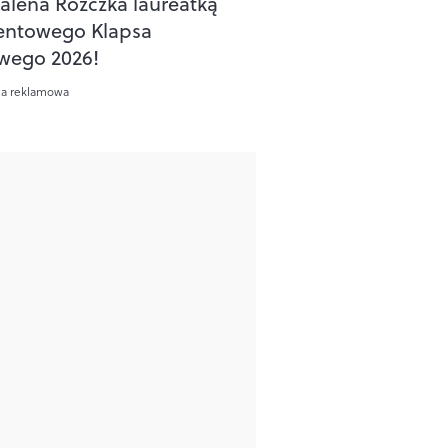
lena Różczka laureatką
entowego Klapsa
wego 2026!
ca reklamowa