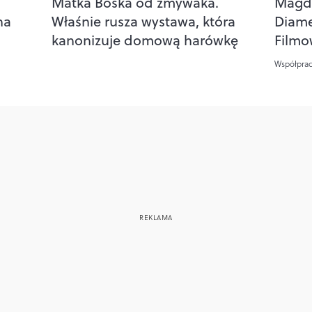
Matka Boska od zmywaka.
Magda
na
Właśnie rusza wystawa, która
Diam
kanonizuje domową harówkę
Filmo
Współpra