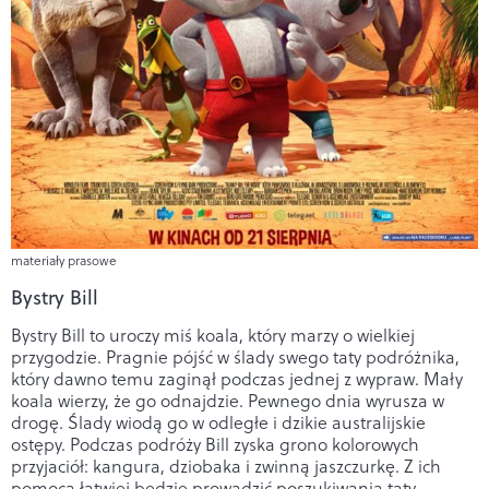
materiały prasowe
Bystry Bill
Bystry Bill to uroczy miś koala, który marzy o wielkiej
przygodzie. Pragnie pójść w ślady swego taty podróżnika,
który dawno temu zaginął podczas jednej z wypraw. Mały
koala wierzy, że go odnajdzie. Pewnego dnia wyrusza w
drogę. Ślady wiodą go w odległe i dzikie australijskie
ostępy. Podczas podróży Bill zyska grono kolorowych
przyjaciół: kangura, dziobaka i zwinną jaszczurkę. Z ich
pomocą łatwiej będzie prowadzić poszukiwania taty.