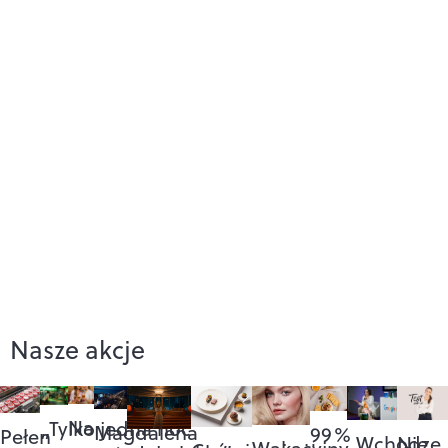
Nasze akcje
Na
„Tylko jedna noc”
Magdalena
99%
Pełen
„Wchodzę
Nie