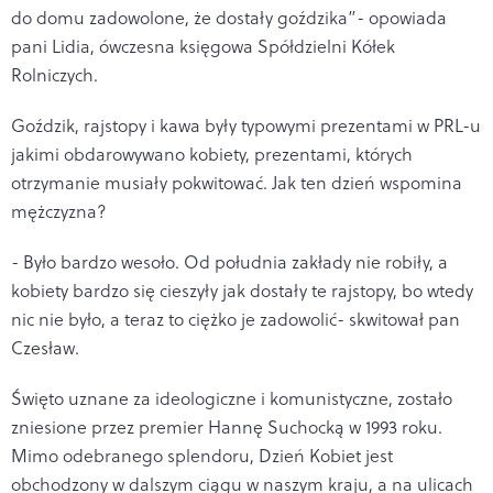
do domu zadowolone, że dostały goździka”- opowiada
pani Lidia, ówczesna księgowa Spółdzielni Kółek
Rolniczych.
Goździk, rajstopy i kawa były typowymi prezentami w PRL-u
jakimi obdarowywano kobiety, prezentami, których
otrzymanie musiały pokwitować. Jak ten dzień wspomina
mężczyzna?
- Było bardzo wesoło. Od południa zakłady nie robiły, a
kobiety bardzo się cieszyły jak dostały te rajstopy, bo wtedy
nic nie było, a teraz to ciężko je zadowolić- skwitował pan
Czesław.
Święto uznane za ideologiczne i komunistyczne, zostało
zniesione przez premier Hannę Suchocką w 1993 roku.
Mimo odebranego splendoru, Dzień Kobiet jest
obchodzony w dalszym ciągu w naszym kraju, a na ulicach