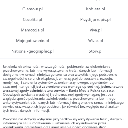
Glamour.pl
Kobieta.pl
Cocolita.pl
Przyslijprzepis.pl
Mamotoja.pl
Viva.pl
Mojegotowanie.pl
Wizaz.pl
National-geographic.pl
Story.pl
Jakiekolwiek aktywności, w szczególności: pobieranie, zwielokrotnianie,
przechowywanie, lub inne wykorzystywanie treści, danych lub informacji
dostępnych w ramach niniejszego serwisu oraz wszystkich jego podstron, w
szczególności w celu ich eksploracji, zmierzającej do tworzenia, rozwoju,
modyfikacji i szkolenia systemów uczenia maszynowego, algorytmów lub
sztucznej inteligencji
jest zabronione oraz wymaga uprzedniej, jednoznacznie
wyrażonej zgody administratora serwisu – Burda Media Polska sp. z o.o.
Obowiązek uzyskania wyraźnej i jednoznacznej zgody wymagany jest bez
względu sposób pobierania, zwielokrotniania, przechowywania lub innego
wykorzystywania treści, danych lub informacji dostępnych w ramach niniejszego
serwisu oraz wszystkich jego podstron, jak również bez względu na charakter
tych treści, danych i informacji.
Powyższe nie dotyczy wyłącznie przypadków wykorzystywania treści, danych i
informacji w celu umożliwienia i ułatwienia ich wyszukiwania przez
wyszukiwarki internetowe oraz umożliwienia pozycjonowania stron