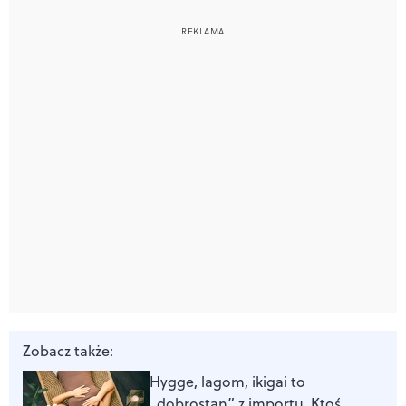
Zobacz także:
Hygge, lagom, ikigai to
„dobrostan” z importu. Ktoś