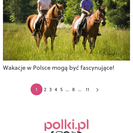
Wakacje w Polsce mogą być fascynujące!
1
2
3
4
5
...
8
...
11