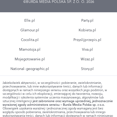
©BURDA MEDIA POLSKA SP. Z O. O. 2026
Elle.pl
Party.pl
Glamour.pl
Kobieta.pl
Cocolita.pl
Przyslijprzepis.pl
Mamotoja.pl
Viva.pl
Mojegotowanie.pl
Wizaz.pl
National-geographic.pl
Story.pl
Jakiekolwiek aktywności, w szczególności: pobieranie, zwielokrotnianie,
przechowywanie, lub inne wykorzystywanie treści, danych lub informacji
dostępnych w ramach niniejszego serwisu oraz wszystkich jego podstron, w
szczególności w celu ich eksploracji, zmierzającej do tworzenia, rozwoju,
modyfikacji i szkolenia systemów uczenia maszynowego, algorytmów lub
sztucznej inteligencji
jest zabronione oraz wymaga uprzedniej, jednoznacznie
wyrażonej zgody administratora serwisu – Burda Media Polska sp. z o.o.
Obowiązek uzyskania wyraźnej i jednoznacznej zgody wymagany jest bez
względu sposób pobierania, zwielokrotniania, przechowywania lub innego
wykorzystywania treści, danych lub informacji dostępnych w ramach niniejszego