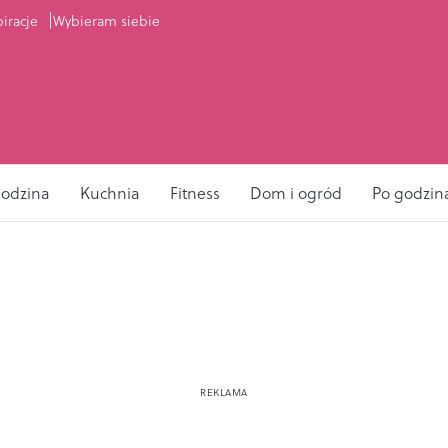
piracje
Wybieram siebie
odzina
Kuchnia
Fitness
Dom i ogród
Po godzin