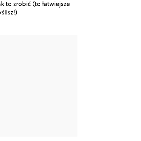
ak to zrobić (to łatwiejsze
ślisz!)