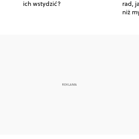
ich wstydzić?
rad, j
niż my