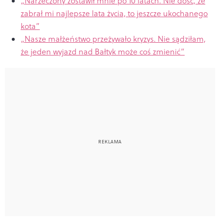
„Narzeczony zostawił mnie po 10 latach. Nie dość, że
zabrał mi najlepsze lata życia, to jeszcze ukochanego
kota”
„Nasze małżeństwo przeżywało kryzys. Nie sądziłam,
że jeden wyjazd nad Bałtyk może coś zmienić”