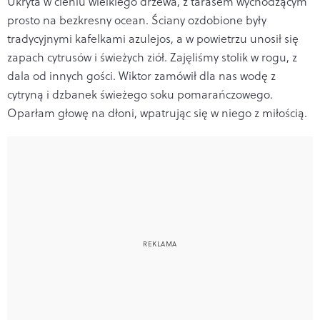
Ukryta w cieniu wielkiego drzewa, z tarasem wychodzącym
prosto na bezkresny ocean. Ściany ozdobione były
tradycyjnymi kafelkami azulejos, a w powietrzu unosił się
zapach cytrusów i świeżych ziół. Zajęliśmy stolik w rogu, z
dala od innych gości. Wiktor zamówił dla nas wodę z
cytryną i dzbanek świeżego soku pomarańczowego.
Oparłam głowę na dłoni, wpatrując się w niego z miłością.