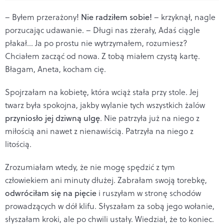
– Byłem przerażony!
Nie radziłem sobie!
– krzyknął, nagle
porzucając udawanie. – Długi nas zżerały, Adaś ciągle
płakał... Ja po prostu nie wytrzymałem, rozumiesz?
Chciałem zacząć od nowa. Z tobą miałem czystą kartę.
Błagam, Aneta, kocham cię.
Spojrzałam na kobietę, która wciąż stała przy stole. Jej
twarz była spokojna, jakby wylanie tych wszystkich żalów
przyniosło jej dziwną ulgę
. Nie patrzyła już na niego z
miłością ani nawet z nienawiścią. Patrzyła na niego z
litością.
Zrozumiałam wtedy, że nie mogę spędzić z tym
człowiekiem ani minuty dłużej. Zabrałam swoją torebkę,
odwróciłam się na pięcie
i ruszyłam w stronę schodów
prowadzących w dół klifu. Słyszałam za sobą jego wołanie,
słyszałam kroki, ale po chwili ustały. Wiedział, że to koniec.