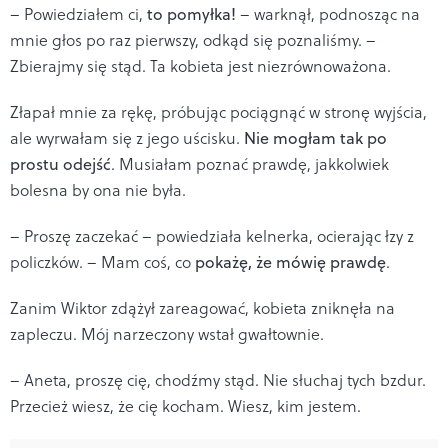
– Powiedziałem ci,
to pomyłka!
– warknął, podnosząc na
mnie głos po raz pierwszy, odkąd się poznaliśmy. –
Zbierajmy się stąd. Ta kobieta jest niezrównoważona.
Złapał mnie za rękę, próbując pociągnąć w stronę wyjścia,
ale wyrwałam się z jego uścisku.
Nie mogłam tak po
prostu odejść
. Musiałam poznać prawdę, jakkolwiek
bolesna by ona nie była.
– Proszę zaczekać – powiedziała kelnerka, ocierając łzy z
policzków. – Mam coś, co
pokażę, że mówię prawdę
.
Zanim Wiktor zdążył zareagować, kobieta zniknęła na
zapleczu. Mój narzeczony wstał gwałtownie.
– Aneta, proszę cię, chodźmy stąd. Nie słuchaj tych bzdur.
Przecież wiesz, że cię kocham. Wiesz, kim jestem.