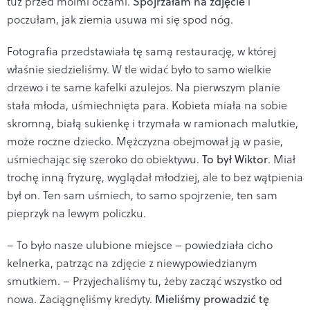
tuż przed moimi oczami.
Spojrzałam na zdjęcie
i
poczułam, jak ziemia usuwa mi się spod nóg.
Fotografia przedstawiała tę samą restaurację, w której
właśnie siedzieliśmy. W tle widać było to samo wielkie
drzewo i te same kafelki azulejos. Na pierwszym planie
stała młoda, uśmiechnięta para. Kobieta miała na sobie
skromną, białą sukienkę i trzymała w ramionach malutkie,
może roczne dziecko. Mężczyzna obejmował ją w pasie,
uśmiechając się szeroko do obiektywu.
To był Wiktor
. Miał
trochę inną fryzurę, wyglądał młodziej, ale to bez wątpienia
był on. Ten sam uśmiech, to samo spojrzenie, ten sam
pieprzyk na lewym policzku.
– To było nasze ulubione miejsce – powiedziała cicho
kelnerka, patrząc na zdjęcie z niewypowiedzianym
smutkiem. – Przyjechaliśmy tu, żeby zacząć wszystko od
nowa. Zaciągnęliśmy kredyty.
Mieliśmy prowadzić tę