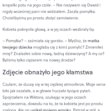
kropelki potu na jego czole. – Nie nazywam się Dawid i
nigdy wcześniej pani nie widziałem. Zaszła pomyłka.
Chcielibyśmy po prostu złożyć zamówienie.
Kobieta pokręciła głową, a w jej oczach wezbrały łzy.
– Pomyłka? – zaśmiała się gorzko. – Myślisz, że
matka
twojego dziecka
mogłaby cię z kimś pomylić? Zmieniłeś
imię? Znalazłeś sobie nową, ładną dziewczynę? A my co?
Byliśmy tylko ciężarem na nowej drodze?
Zdjęcie obnażyło jego kłamstwa
Czułam, że duszę się w tej ciężkiej atmosferze. Moje serce
biło jak oszalałe, a w głowie huczało tysiące pytań.
Spojrzałam na Wiktora, szukając w jego oczach
zaprzeczenia, dowodu na to, że ta kobieta jest po prostu
szalona. Ale on
unikał mojego wzroku
. Patrzył w stół, a