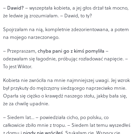
–
Dawid?
– wyszeptała kobieta, a jej głos drżał tak mocno,
że ledwie ją zrozumiałam. – Dawid, to ty?
Spojrzałam na nią, kompletnie zdezorientowana, a potem
na mojego narzeczonego.
– Przepraszam,
chyba pani go z kimś pomyliła
–
odezwałam się łagodnie, próbując rozładować napięcie. –
To jest Wiktor.
Kobieta nie zwróciła na mnie najmniejszej uwagi. Jej wzrok
był przykuty do mężczyzny siedzącego naprzeciwko mnie.
Oparła się ciężko o krawędź naszego stołu, jakby bała się,
że za chwilę upadnie.
– Siedem lat... – powiedziała cicho, po polsku, co
całkowicie zbiło mnie z tropu. – Siedem lat temu wyszedłeś
z domu i
nigdy nie wróciłeś
. Szukałam cię. Wszyscy cię