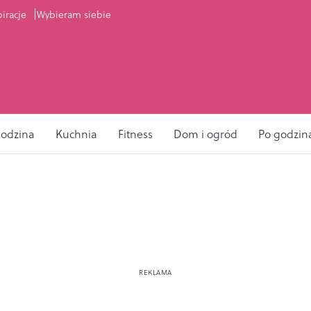
piracje
Wybieram siebie
odzina
Kuchnia
Fitness
Dom i ogród
Po godzin