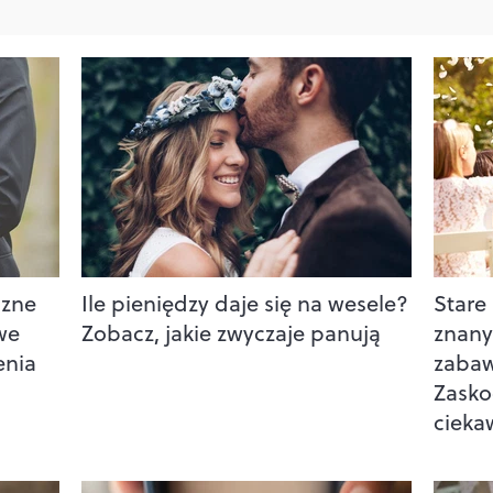
szne
Ile pieniędzy daje się na wesele?
Stare
we
Zobacz, jakie zwyczaje panują
znany
enia
zabaw
Zasko
cieka