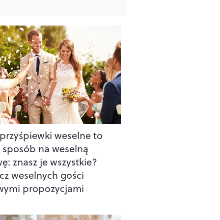
 przyśpiewki weselne to
 sposób na weselną
ę: znasz je wszystkie?
cz weselnych gości
wymi propozycjami