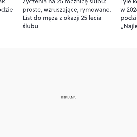
ak
Życzenia na 25 rocznicę ślubu:
Tyle 
odzie
proste, wzruszające, rymowane.
w 202
List do męża z okazji 25 lecia
podzi
ślubu
„Najl