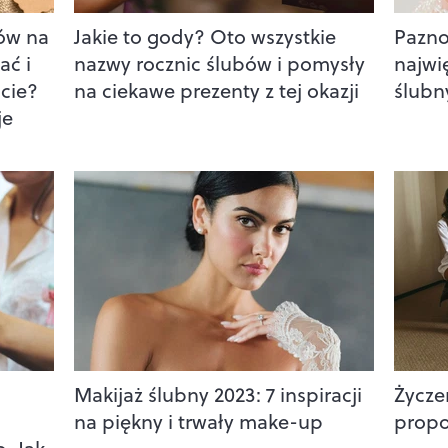
ów na
Jakie to gody? Oto wszystkie
Pazno
ać i
nazwy rocznic ślubów i pomysły
najwi
cie?
na ciekawe prezenty z tej okazji
ślubn
je
Makijaż ślubny 2023: 7 inspiracji
Życze
na piękny i trwały make-up
propo