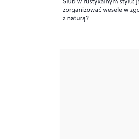
Ślub w rustykalnym stylu: j
zorganizować wesele w zg
z naturą?