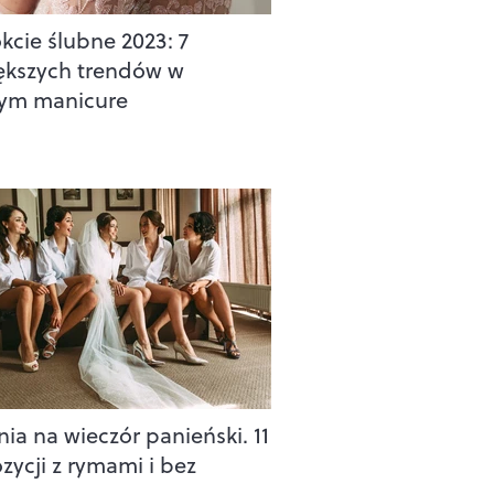
kcie ślubne 2023: 7
ększych trendów w
ym manicure
nia na wieczór panieński. 11
zycji z rymami i bez