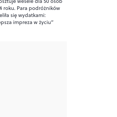
kosztuje wesele dla 50 osób
4 roku. Para podróżników
eliła się wydatkami:
epsza impreza w życiu”