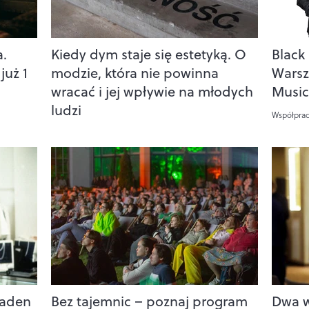
.
Kiedy dym staje się estetyką. O
Black
już 1
modzie, która nie powinna
Warsz
wracać i jej wpływie na młodych
Music
ludzi
Współpra
żaden
Bez tajemnic – poznaj program
Dwa w