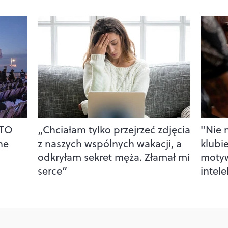
TTO
„Chciałam tylko przejrzeć zdjęcia
"Nie 
ne
z naszych wspólnych wakacji, a
klubi
odkryłam sekret męża. Złamał mi
motyw
serce”
intel