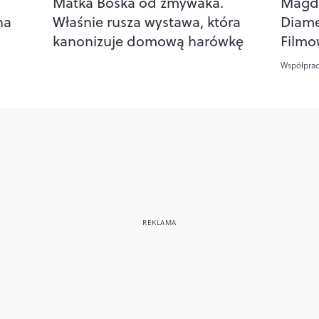
Matka Boska od zmywaka.
Magda
na
Właśnie rusza wystawa, która
Diam
kanonizuje domową harówkę
Filmo
Współpra