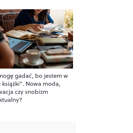
mogę gadać, bo jestem w
e książki". Nowa moda,
acja czy snobizm
ektualny?