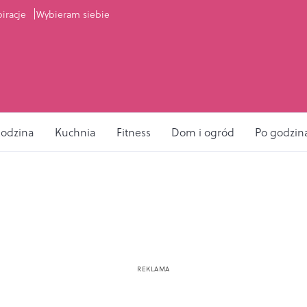
piracje
Wybieram siebie
odzina
Kuchnia
Fitness
Dom i ogród
Po godzin