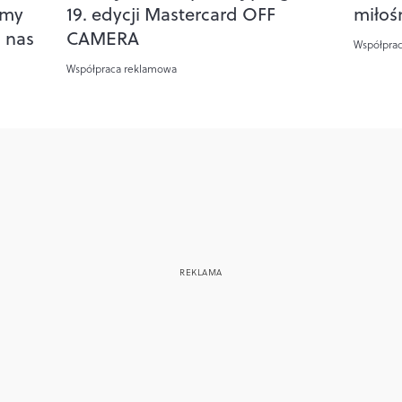
emy
19. edycji Mastercard OFF
miłoś
o nas
CAMERA
Współpra
Współpraca reklamowa