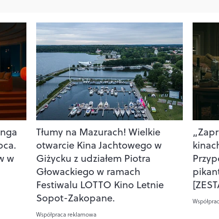
inga
Tłumy na Mazurach! Wielkie
„Zapr
pca.
otwarcie Kina Jachtowego w
kinach
w w
Giżycku z udziałem Piotra
Przyp
a
Głowackiego w ramach
pikan
Festiwalu LOTTO Kino Letnie
[ZEST
Sopot-Zakopane.
Współpra
Współpraca reklamowa