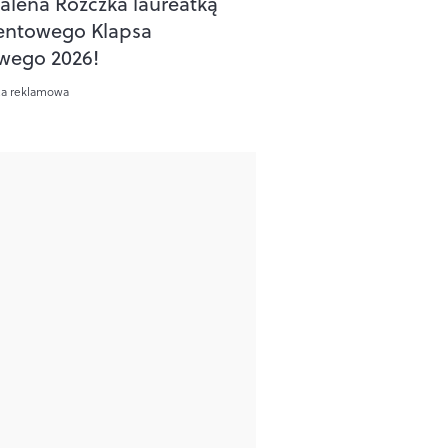
lena Różczka laureatką
entowego Klapsa
wego 2026!
ca reklamowa