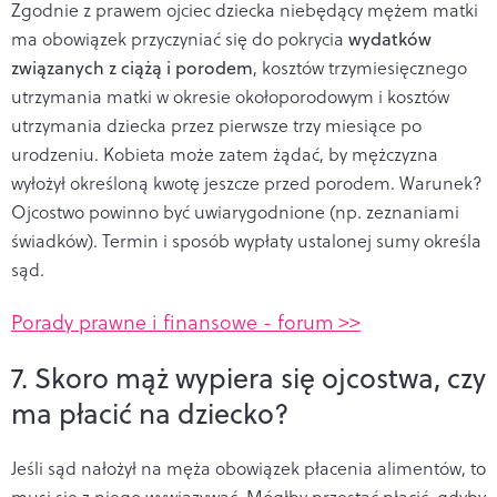
Zgodnie z prawem ojciec dziecka niebędący mężem matki
ma obowiązek przyczyniać się do pokrycia
wydatków
związanych z ciążą
i porodem
, kosztów trzymiesięcznego
utrzymania matki w okresie okołoporodowym i kosztów
utrzymania dziecka przez pierwsze trzy miesiące po
urodzeniu. Kobieta może zatem żądać, by mężczyzna
wyłożył określoną kwotę jeszcze przed porodem. Warunek?
Ojcostwo powinno być uwiarygodnione (np. zeznaniami
świadków). Termin i sposób wypłaty ustalonej sumy określa
sąd.
Porady prawne i finansowe - forum >>
7. Skoro mąż wypiera się ojcostwa, czy
ma płacić na dziecko?
Jeśli sąd nałożył na męża obowiązek płacenia alimentów, to
musi się z niego wywiązywać. Mógłby przestać płacić, gdyby