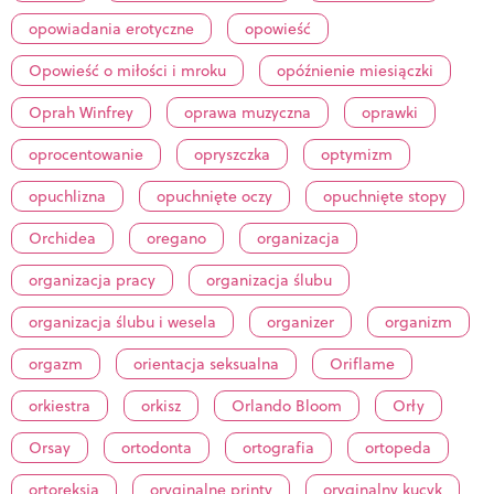
opowiadania erotyczne
opowieść
Opowieść o miłości i mroku
opóźnienie miesiączki
Oprah Winfrey
oprawa muzyczna
oprawki
oprocentowanie
opryszczka
optymizm
opuchlizna
opuchnięte oczy
opuchnięte stopy
Orchidea
oregano
organizacja
organizacja pracy
organizacja ślubu
organizacja ślubu i wesela
organizer
organizm
orgazm
orientacja seksualna
Oriflame
orkiestra
orkisz
Orlando Bloom
Orły
Orsay
ortodonta
ortografia
ortopeda
ortoreksja
oryginalne printy
oryginalny kucyk