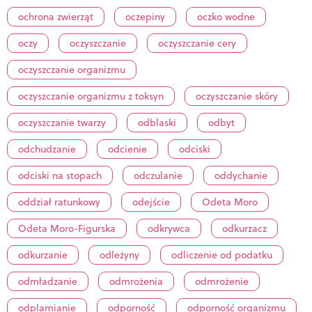
ochrona zwierząt
oczepiny
oczko wodne
oczy
oczyszczanie
oczyszczanie cery
oczyszczanie organizmu
oczyszczanie organizmu z toksyn
oczyszczanie skóry
oczyszczanie twarzy
odblaski
odbyt
odchudzanie
odcienie
odciski
odciski na stopach
odczulanie
oddychanie
oddział ratunkowy
odejście
Odeta Moro
Odeta Moro-Figurska
odkrywca
odkurzacz
odkurzanie
odleżyny
odliczenie od podatku
odmładzanie
odmrożenia
odmrożenie
odplamianie
odporność
odporność organizmu