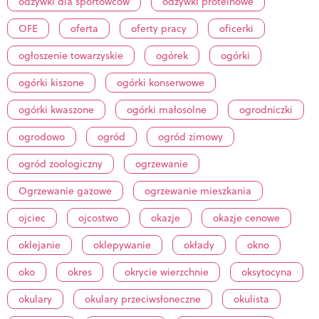
odżywki dla sportowców
odżywki proteinowe
OFE
oferta
oferty pracy
oficerki
ogłoszenie towarzyskie
ogórek
ogórki
ogórki kiszone
ogórki konserwowe
ogórki kwaszone
ogórki małosolne
ogrodniczki
ogrodowo
ogród
ogród zimowy
ogród zoologiczny
ogrzewanie
Ogrzewanie gazowe
ogrzewanie mieszkania
ojciec
ojcostwo
okazje
okazje cenowe
oklejanie
oklepywanie
okłady
okno
oko
okres
okrycie wierzchnie
oksytocyna
okulary
okulary przeciwsłoneczne
okulista