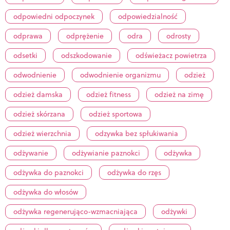
odpowiedni odpoczynek
odpowiedzialność
odprawa
odprężenie
odra
odrosty
odsetki
odszkodowanie
odświeżacz powietrza
odwodnienie
odwodnienie organizmu
odzież
odzież damska
odzież fitness
odzież na zimę
odzież skórzana
odzież sportowa
odzież wierzchnia
odzywka bez spłukiwania
odżywanie
odżywianie paznokci
odżywka
odżywka do paznokci
odżywka do rzęs
odżywka do włosów
odżywka regenerująco-wzmacniająca
odżywki