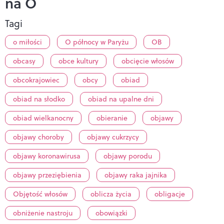
na O
Tagi
o miłości
O północy w Paryżu
OB
obcasy
obce kultury
obcięcie włosów
obcokrajowiec
obcy
obiad
obiad na słodko
obiad na upalne dni
obiad wielkanocny
obieranie
objawy
objawy choroby
objawy cukrzycy
objawy koronawirusa
objawy porodu
objawy przeziębienia
objawy raka jajnika
Objętość włosów
oblicza życia
obligacje
obniżenie nastroju
obowiązki