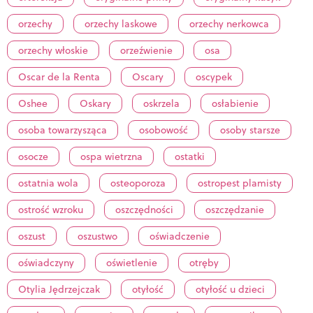
orzechy
orzechy laskowe
orzechy nerkowca
orzechy włoskie
orzeźwienie
osa
Oscar de la Renta
Oscary
oscypek
Oshee
Oskary
oskrzela
osłabienie
osoba towarzysząca
osobowość
osoby starsze
osocze
ospa wietrzna
ostatki
ostatnia wola
osteoporoza
ostropest plamisty
ostrość wzroku
oszczędności
oszczędzanie
oszust
oszustwo
oświadczenie
oświadczyny
oświetlenie
otręby
Otylia Jędrzejczak
otyłość
otyłość u dzieci