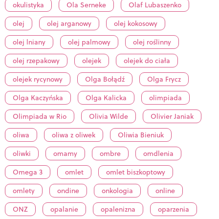
okulistyka
Ola Serneke
Olaf Lubaszenko
olej
olej arganowy
olej kokosowy
olej lniany
olej palmowy
olej roślinny
olej rzepakowy
olejek
olejek do ciała
olejek rycynowy
Olga Bołądź
Olga Frycz
Olga Kaczyńska
Olga Kalicka
olimpiada
Olimpiada w Rio
Olivia Wilde
Olivier Janiak
oliwa
oliwa z oliwek
Oliwia Bieniuk
oliwki
omamy
ombre
omdlenia
Omega 3
omlet
omlet biszkoptowy
omlety
ondine
onkologia
online
ONZ
opalanie
opalenizna
oparzenia