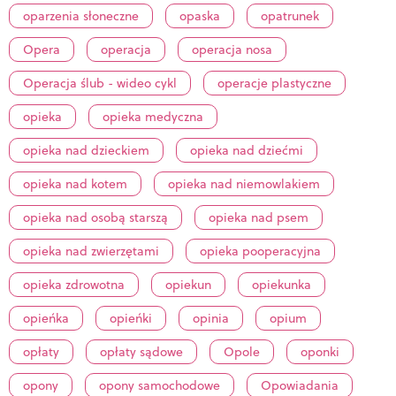
oparzenia słoneczne
opaska
opatrunek
Opera
operacja
operacja nosa
Operacja ślub - wideo cykl
operacje plastyczne
opieka
opieka medyczna
opieka nad dzieckiem
opieka nad dziećmi
opieka nad kotem
opieka nad niemowlakiem
opieka nad osobą starszą
opieka nad psem
opieka nad zwierzętami
opieka pooperacyjna
opieka zdrowotna
opiekun
opiekunka
opieńka
opieńki
opinia
opium
opłaty
opłaty sądowe
Opole
oponki
opony
opony samochodowe
Opowiadania