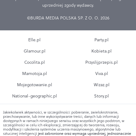
uprzedniej zgody wydawcy.
©BURDA MEDIA POLSKA SP. Z O. O. 2026
Elle.pl
Party.pl
Glamour.pl
Kobieta.pl
Cocolita.pl
Przyslijprzepis.pl
Mamotoja.pl
Viva.pl
Mojegotowanie.pl
Wizaz.pl
National-geographic.pl
Story.pl
Jakiekolwiek aktywności, w szczególności: pobieranie, zwielokrotnianie,
przechowywanie, lub inne wykorzystywanie treści, danych lub informacji
dostępnych w ramach niniejszego serwisu oraz wszystkich jego podstron, w
szczególności w celu ich eksploracji, zmierzającej do tworzenia, rozwoju,
modyfikacji i szkolenia systemów uczenia maszynowego, algorytmów lub
sztucznej inteligencji
jest zabronione oraz wymaga uprzedniej, jednoznacznie