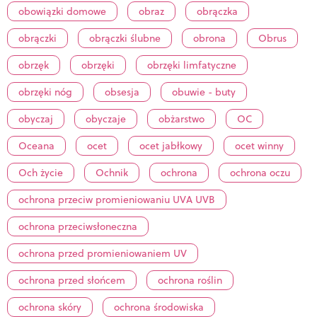
obowiązki domowe
obraz
obrączka
obrączki
obrączki ślubne
obrona
Obrus
obrzęk
obrzęki
obrzęki limfatyczne
obrzęki nóg
obsesja
obuwie - buty
obyczaj
obyczaje
obżarstwo
OC
Oceana
ocet
ocet jabłkowy
ocet winny
Och życie
Ochnik
ochrona
ochrona oczu
ochrona przeciw promieniowaniu UVA UVB
ochrona przeciwsłoneczna
ochrona przed promieniowaniem UV
ochrona przed słońcem
ochrona roślin
ochrona skóry
ochrona środowiska