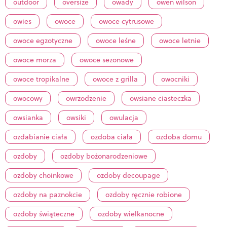
outdoor
oversize
owady
owen wilson
owies
owoce
owoce cytrusowe
owoce egzotyczne
owoce leśne
owoce letnie
owoce morza
owoce sezonowe
owoce tropikalne
owoce z grilla
owocniki
owocowy
owrzodzenie
owsiane ciasteczka
owsianka
owsiki
owulacja
ozdabianie ciała
ozdoba ciała
ozdoba domu
ozdoby
ozdoby bożonarodzeniowe
ozdoby choinkowe
ozdoby decoupage
ozdoby na paznokcie
ozdoby ręcznie robione
ozdoby świąteczne
ozdoby wielkanocne