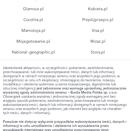
Glamour.pl
Kobieta.pl
Cocolita.pl
Przyslijprzepis.pl
Mamotoja.pl
Viva.pl
Mojegotowanie.pl
Wizaz.pl
National-geographic.pl
Story.pl
Jakiekolwiek aktywności, w szczególności: pobieranie, zwielokrotnianie,
przechowywanie, lub inne wykorzystywanie treści, danych lub informacji
dostępnych w ramach niniejszego serwisu oraz wszystkich jego podstron, w
szczególności w celu ich eksploracji, zmierzającej do tworzenia, rozwoju,
modyfikacji i szkolenia systemów uczenia maszynowego, algorytmów lub
sztucznej inteligencji
jest zabronione oraz wymaga uprzedniej, jednoznacznie
wyrażonej zgody administratora serwisu – Burda Media Polska sp. z o.o.
Obowiązek uzyskania wyraźnej i jednoznacznej zgody wymagany jest bez
względu sposób pobierania, zwielokrotniania, przechowywania lub innego
wykorzystywania treści, danych lub informacji dostępnych w ramach niniejszego
serwisu oraz wszystkich jego podstron, jak również bez względu na charakter
tych treści, danych i informacji.
Powyższe nie dotyczy wyłącznie przypadków wykorzystywania treści, danych i
informacji w celu umożliwienia i ułatwienia ich wyszukiwania przez
wyszukiwarki internetowe oraz umożliwienia pozycjonowania stron