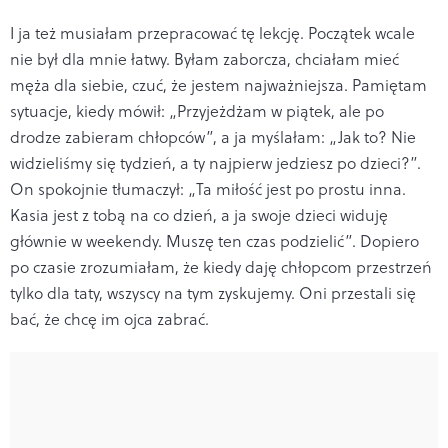
I ja też musiałam przepracować tę lekcję. Początek wcale
nie był dla mnie łatwy. Byłam zaborcza, chciałam mieć
męża dla siebie, czuć, że jestem najważniejsza. Pamiętam
sytuacje, kiedy mówił: „Przyjeżdżam w piątek, ale po
drodze zabieram chłopców”, a ja myślałam: „Jak to? Nie
widzieliśmy się tydzień, a ty najpierw jedziesz po dzieci?”.
On spokojnie tłumaczył: „Ta miłość jest po prostu inna.
Kasia jest z tobą na co dzień, a ja swoje dzieci widuję
głównie w weekendy. Muszę ten czas podzielić”. Dopiero
po czasie zrozumiałam, że kiedy daję chłopcom przestrzeń
tylko dla taty, wszyscy na tym zyskujemy. Oni przestali się
bać, że chcę im ojca zabrać.