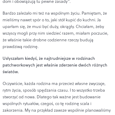
dom i obowiązują tu pewne zasady”.
Bardzo zależało mi też na wspólnym życiu. Pamiętam, że
mieliśmy nawet spór o to, jaki stół kupić do kuchni. Ja
uparłam się, że musi być duży, okrągły. Chciałam, żeby
wszyscy mogli przy nim siedzieć razem, miałam poczucie,
że właśnie takie drobne codzienne rzeczy budują
prawdziwą rodzinę.
Usłyszałam kiedyś, że najtrudniejsze w rodzinach
patchworkowych jest właśnie zderzenie dw
ó
ch r
óżnych
świat
ó
w.
Oczywiście, każda rodzina ma przecież własne zwyczaje,
rytm życia, sposób spędzania czasu. I to wszystko trzeba
stworzyć od nowa. Dlatego tak ważne jest budowanie
wspólnych rytuałów, czegoś, co tę rodzinę scala i
zakorzenia. My na przykład zawsze wspólnie planowaliśmy