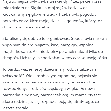
Najtrudniejsze były chyba weekendy. Przez pewien czas
mieszkałam na Śląsku, a mój mąż w Łodzi, więc
widywaliśmy się głównie wtedy. Trzeba było pogodzić
potrzeby wszystkich: moje, dzieci i jego synów, którzy też
chcieli mieć tatę dla siebie.
Staraliśmy się dobrze to organizować. Sobota była naszym
wspólnym dniem: wyjazdy, kino, narty, gry, wspólne
majsterkowanie. Ale niedzielny poranek należał tylko do
chłopców i ich taty. Ja spędzałam wtedy czas ze swoją córką.
To bardzo ważne, żeby dzieci miały rodzica także „na
wyłączność”. Wiele osób o tym zapomina, pojawia się
zazdrość o czas partnera z dziećmi. Tymczasem dzieci
rozwiedzionych rodziców często żyją w lęku, że nowa
partnerka albo nowy partner zabiorą im mamę czy tatę.
Skoro rodzina już się rozpadła, boją się utraty tego, co
jeszcze zostało.