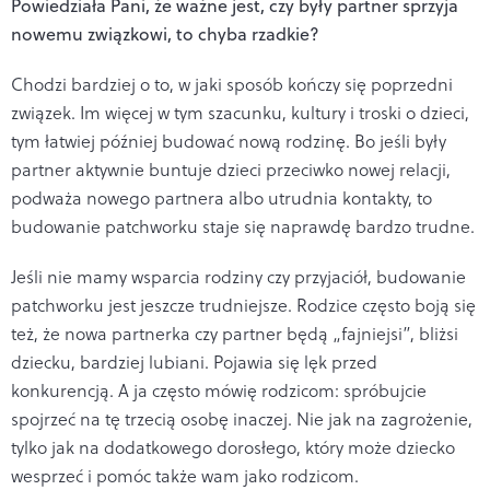
Powiedział
a Pani,
ż
e wa
żne jest, czy były partner sprzyja
nowemu związkowi, to chyba rzadkie?
Chodzi bardziej o to, w jaki sposób kończy się poprzedni
związek. Im więcej w tym szacunku, kultury i troski o dzieci,
tym łatwiej później budować nową rodzinę. Bo jeśli były
partner aktywnie buntuje dzieci przeciwko nowej relacji,
podważa nowego partnera albo utrudnia kontakty, to
budowanie patchworku staje się naprawdę bardzo trudne.
Jeśli nie mamy wsparcia rodziny czy przyjaciół, budowanie
patchworku jest jeszcze trudniejsze. Rodzice często boją się
też, że nowa partnerka czy partner będą „fajniejsi”, bliżsi
dziecku, bardziej lubiani. Pojawia się lęk przed
konkurencją. A ja często mówię rodzicom: spróbujcie
spojrzeć na tę trzecią osobę inaczej. Nie jak na zagrożenie,
tylko jak na dodatkowego dorosłego, który może dziecko
wesprzeć i pomóc także wam jako rodzicom.