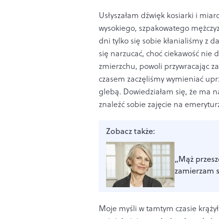
Usłyszałam dźwięk kosiarki i miar
wysokiego, szpakowatego mężczyznę
dni tylko się sobie kłanialiśmy z d
się narzucać, choć ciekawość nie
zmierzchu, powoli przywracając 
czasem zaczęliśmy wymieniać uprze
glebą. Dowiedziałam się, że ma na
znaleźć sobie zajęcie na emerytur
Zobacz także:
„Mąż przesze
zamierzam sp
Moje myśli w tamtym czasie krąży