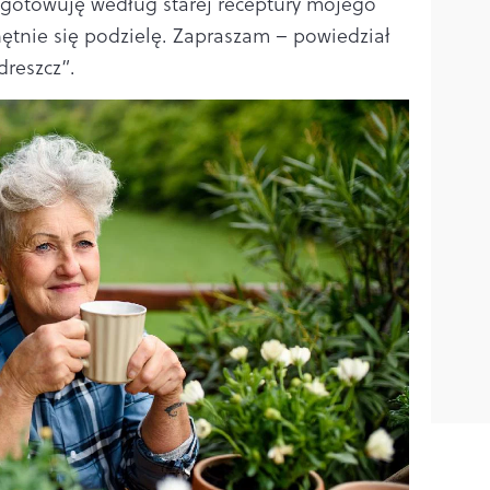
ygotowuję według starej receptury mojego
chętnie się podzielę. Zapraszam – powiedział
dreszcz”.