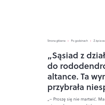
Strona główna
Po godzinach
Z życia w
„Sąsiad z dzia
do rododendr
altance. Ta w
przybrała nie
„– Proszę się nie martwić. M