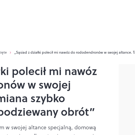
zięte
„Sąsiad z działki polecił mi nawóz do rododendronów w swojej altance.
łki polecił mi nawóz
onów w swojej
ymiana szybko
spodziewany obrót”
am w swojej altance specjalną, domową