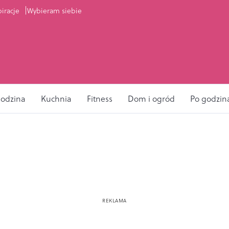
piracje
Wybieram siebie
odzina
Kuchnia
Fitness
Dom i ogród
Po godzin