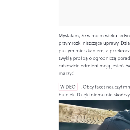
Myślałam, że w moim wieku jedyne
przymrozki niszczące uprawy. Dzi
pustym mieszkaniem, a przekrocze
zwykłą prośbą o ogrodniczą porad
całkowicie odmieni moją jesień ży
marzyć.
WIDEO
„Obcy facet nauczył mni
butelek. Dzięki niemu nie skończ