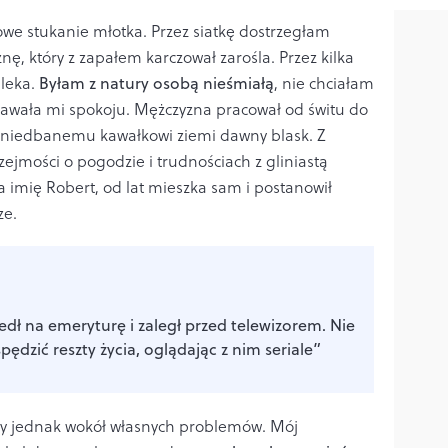
owe stukanie młotka. Przez siatkę dostrzegłam
, który z zapałem karczował zarośla. Przez kilka
aleka.
Byłam z natury osobą nieśmiałą
, nie chciałam
 dawała mi spokoju. Mężczyzna pracował od świtu do
zaniedbanemu kawałkowi ziemi dawny blask. Z
jmości o pogodzie i trudnościach z gliniastą
 imię Robert, od lat mieszka sam i postanowił
ze.
dł na emeryturę i zaległ przed telewizorem. Nie
ędzić reszty życia, oglądając z nim seriale”
ły jednak wokół własnych problemów. Mój