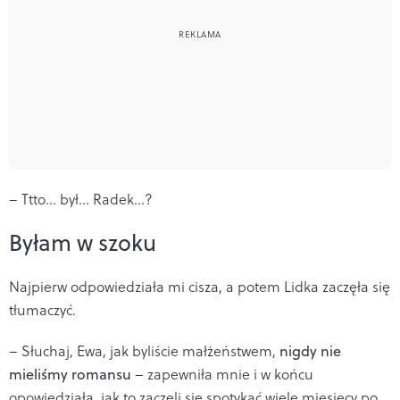
– Ttto… był… Radek…?
Byłam w szoku
Najpierw odpowiedziała mi cisza, a potem Lidka zaczęła się
tłumaczyć.
– Słuchaj, Ewa, jak byliście małżeństwem,
nigdy nie
mieliśmy romansu
– zapewniła mnie i w końcu
opowiedziała, jak to zaczęli się spotykać wiele miesięcy po