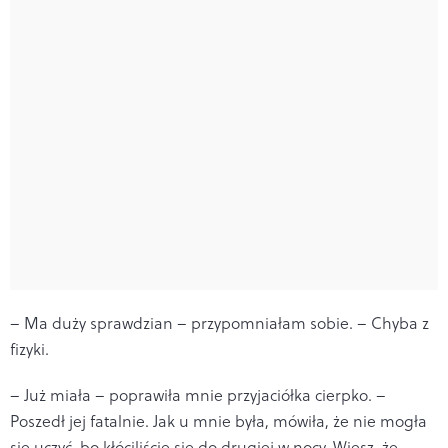
– Ma duży sprawdzian – przypomniałam sobie. – Chyba z
fizyki.
– Już miała – poprawiła mnie przyjaciółka cierpko. –
Poszedł jej fatalnie. Jak u mnie była, mówiła, że nie mogła
się uczyć, bo kłóciliście się do drugiej w nocy. Wiesz, że