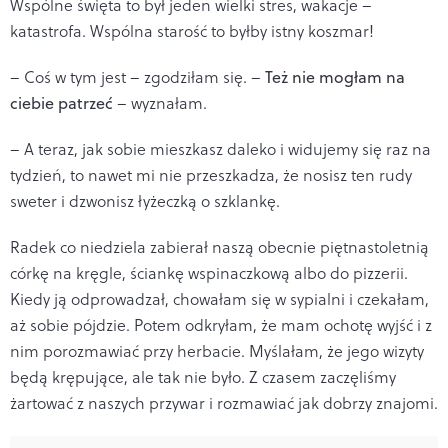
Wspólne święta to był jeden wielki stres, wakacje –
katastrofa. Wspólna starość to byłby istny koszmar!
– Coś w tym jest – zgodziłam się. –
Też nie mogłam na
ciebie patrzeć
– wyznałam.
– A teraz, jak sobie mieszkasz daleko i widujemy się raz na
tydzień, to nawet mi nie przeszkadza, że nosisz ten rudy
sweter i dzwonisz łyżeczką o szklankę.
Radek co niedziela zabierał naszą obecnie piętnastoletnią
córkę na kręgle, ściankę wspinaczkową albo do pizzerii.
Kiedy ją odprowadzał, chowałam się w sypialni i czekałam,
aż sobie pójdzie. Potem odkryłam, że mam ochotę wyjść i z
nim porozmawiać przy herbacie. Myślałam, że jego wizyty
będą krępujące, ale tak nie było. Z czasem zaczęliśmy
żartować z naszych przywar i rozmawiać jak dobrzy znajomi.