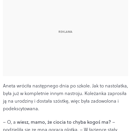
Aneta wróciła następnego dnia po szkole. Jak to nastolatka,
była już w kompletnie innym nastroju. Koleżanka zaprosiła
ją na urodziny i dostała szóstkę, więc była zadowolona i
podekscytowana.
– O, a
wiesz, mamo, że ciocia to chyba kogoś ma?
–
podzieliła się ze mną gorącą plotką. – W łazience stały