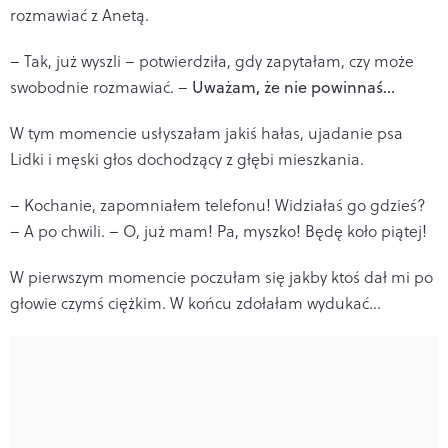
rozmawiać z Anetą.
– Tak, już wyszli – potwierdziła, gdy zapytałam, czy może
swobodnie rozmawiać. –
Uważam, że nie powinnaś…
W tym momencie usłyszałam jakiś hałas, ujadanie psa
Lidki i męski głos dochodzący z głębi mieszkania.
– Kochanie, zapomniałem telefonu! Widziałaś go gdzieś?
– A po chwili. – O, już mam! Pa, myszko! Będę koło piątej!
W pierwszym momencie poczułam się jakby ktoś dał mi po
głowie czymś ciężkim. W końcu zdołałam wydukać…