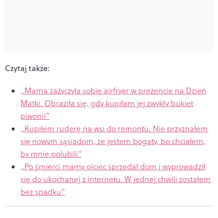
Czytaj także:
„Mama zażyczyła sobie airfryer w prezencie na Dzień
Matki. Obraziła się, gdy kupiłam jej zwykły bukiet
piwonii”
„Kupiłem ruderę na wsi do remontu. Nie przyznałem
się nowym sąsiadom, że jestem bogaty, bo chciałem,
by mnie polubili”
„Po śmierci mamy ojciec sprzedał dom i wyprowadził
się do ukochanej z internetu. W jednej chwili zostałem
bez spadku”