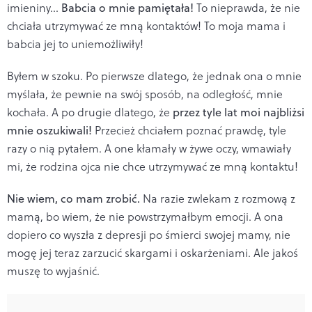
imieniny…
Babcia o mnie pamiętała!
To nieprawda, że nie
chciała utrzymywać ze mną kontaktów! To moja mama i
babcia jej to uniemożliwiły!
Byłem w szoku. Po pierwsze dlatego, że jednak ona o mnie
myślała, że pewnie na swój sposób, na odległość, mnie
kochała. A po drugie dlatego, że
przez tyle lat moi najbliżsi
mnie oszukiwali!
Przecież chciałem poznać prawdę, tyle
razy o nią pytałem. A one kłamały w żywe oczy, wmawiały
mi, że rodzina ojca nie chce utrzymywać ze mną kontaktu!
Nie wiem, co mam zrobić.
Na razie zwlekam z rozmową z
mamą, bo wiem, że nie powstrzymałbym emocji. A ona
dopiero co wyszła z depresji po śmierci swojej mamy, nie
mogę jej teraz zarzucić skargami i oskarżeniami. Ale jakoś
muszę to wyjaśnić.