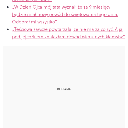
„W Dzień Ojca mój tata wyznał, że za 9 miesięcy
będzie miał nowy powód do świętowania tego dnia.
Odebrał mi wszystko”
„Teściowa zawsze powtarzała, że nie ma za co żyć. A ja
pod jej łóżkiem znalazłam dowód wierutnych kłamstw”