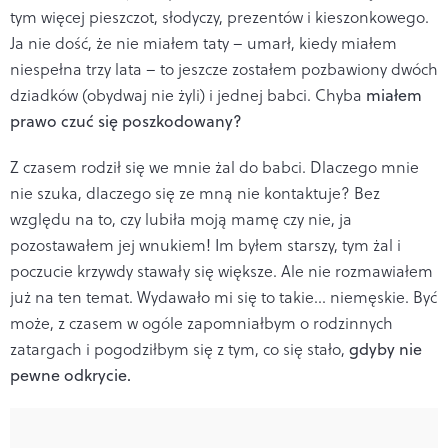
tym więcej pieszczot, słodyczy, prezentów i kieszonkowego.
Ja nie dość, że nie miałem taty – umarł, kiedy miałem
niespełna trzy lata – to jeszcze zostałem pozbawiony dwóch
dziadków (obydwaj nie żyli) i jednej babci. Chyba
miałem
prawo czuć się poszkodowany?
Z czasem rodził się we mnie żal do babci. Dlaczego mnie
nie szuka, dlaczego się ze mną nie kontaktuje? Bez
względu na to, czy lubiła moją mamę czy nie, ja
pozostawałem jej wnukiem! Im byłem starszy, tym żal i
poczucie krzywdy stawały się większe. Ale nie rozmawiałem
już na ten temat. Wydawało mi się to takie… niemęskie.
Być
może, z czasem w ogóle zapomniałbym o rodzinnych
zatargach i pogodziłbym się z tym, co się stało,
gdyby nie
pewne odkrycie.