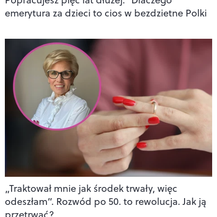
emerytura za dzieci to cios w bezdzietne Polki
„Traktował mnie jak środek trwały, więc
odeszłam”. Rozwód po 50. to rewolucja. Jak ją
przetrwać?