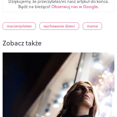
Dziękujemy, że przeczytałaś/eś nasz artykuł do końca.
Bądź na bieżąco!
Obserwuj nas w Google
.
macierzyństwo
wychowanie dzieci
mama
Zobacz także