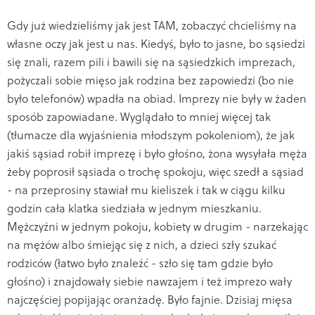
Gdy już wiedzieliśmy jak jest TAM, zobaczyć chcieliśmy na
własne oczy jak jest u nas. Kiedyś, było to jasne, bo sąsiedzi
się znali, razem pili i bawili się na sąsiedzkich imprezach,
pożyczali sobie mięso jak rodzina bez zapowiedzi (bo nie
było telefonów) wpadła na obiad. Imprezy nie były w żaden
sposób zapowiadane. Wyglądało to mniej więcej tak
(tłumacze dla wyjaśnienia młodszym pokoleniom), że jak
jakiś sąsiad robił imprezę i było głośno, żona wysyłała męża
żeby poprosił sąsiada o trochę spokoju, więc szedł a sąsiad
- na przeprosiny stawiał mu kieliszek i tak w ciągu kilku
godzin cała klatka siedziała w jednym mieszkaniu.
Mężczyźni w jednym pokoju, kobiety w drugim - narzekając
na mężów albo śmiejąc się z nich, a dzieci szły szukać
rodziców (łatwo było znaleźć - szło się tam gdzie było
głośno) i znajdowały siebie nawzajem i też imprezo wały
najczęściej popijając oranżadę. Było fajnie. Dzisiaj mięsa