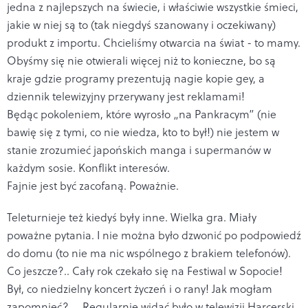
jedna z najlepszych na świecie, i właściwie wszystkie śmieci,
jakie w niej są to (tak niegdyś szanowany i oczekiwany)
produkt z importu. Chcieliśmy otwarcia na świat - to mamy.
Obyśmy się nie otwierali więcej niż to konieczne, bo są
kraje gdzie programy prezentują nagie kopie gey, a
dziennik telewizyjny przerywany jest reklamami!
Będąc pokoleniem, które wyrosło „na Pankracym” (nie
bawię się z tymi, co nie wiedza, kto to był!) nie jestem w
stanie zrozumieć japońskich manga i supermanów w
każdym sosie. Konflikt interesów.
Fajnie jest być zacofaną. Poważnie.
Teleturnieje też kiedyś były inne. Wielka gra. Miały
poważne pytania. I nie można było dzwonić po podpowiedź
do domu (to nie ma nic wspólnego z brakiem telefonów).
Co jeszcze?.. Cały rok czekało się na Festiwal w Sopocie!
Był, co niedzielny koncert życzeń i o rany! Jak mogłam
zapomnieć?.... Regularnie widać było w telewizji Harcerski