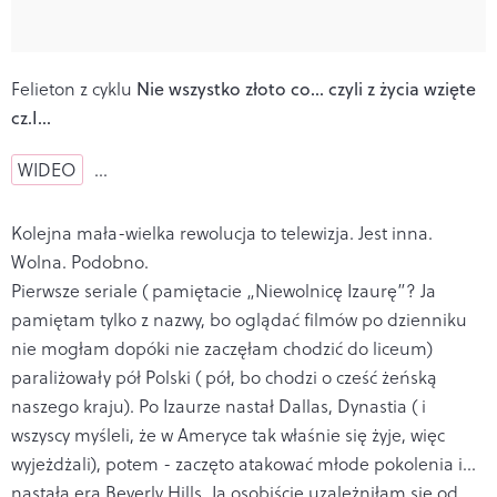
Felieton z cyklu
Nie wszystko złoto co... czyli z życia wzięte
cz.I...
WIDEO
…
Kolejna mała-wielka rewolucja to telewizja. Jest inna.
Wolna. Podobno.
Pierwsze seriale ( pamiętacie „Niewolnicę Izaurę”? Ja
pamiętam tylko z nazwy, bo oglądać filmów po dzienniku
nie mogłam dopóki nie zaczęłam chodzić do liceum)
paraliżowały pół Polski ( pół, bo chodzi o cześć żeńską
naszego kraju). Po Izaurze nastał Dallas, Dynastia ( i
wszyscy myśleli, że w Ameryce tak właśnie się żyje, więc
wyjeżdżali), potem - zaczęto atakować młode pokolenia i...
nastała era Beverly Hills. Ja osobiście uzależniłam się od