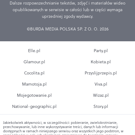
Dalsze rozpowszechnianie tekstów, zdjęć i materiałów wideo
opublikowanych w serwisie w całości lub w części wymaga
uprzedniej zgody wydawcy.
©BURDA MEDIA POLSKA SP. Z O. O. 2026
Elle.pl
Party.pl
Glamour.pl
Kobieta.pl
Cocolita.pl
Przyslijprzepis.pl
Mamotoja.pl
Viva.pl
Mojegotowanie.pl
Wizaz.pl
National-geographic.pl
Story.pl
Jakiekolwiek aktywności, w szczególności: pobieranie, zwielokrotnianie,
przechowywanie, lub inne wykorzystywanie treści, danych lub informacji
dostępnych w ramach niniejszego serwisu oraz wszystkich jego podstron, w