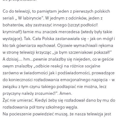
Co do telewizji, to pamiętam jeden z pierwszych polskich
seriali „ W labiryncie”. W jednym z odcinków, jeden z
bohaterów, aby zastraszyć innego (szczyt podłości!
kryminał!) łamie mu znaczek mercedesa (wtedy były takie
wystające). Tak. Cała Polska zastanawiała się - jak on mógł i
kto tak gówniarza wychował. Ojcowie wymachiwali rękoma
w stronę telewizji krzycząc „ja bym szczeniakowi pokazał!”
A dzisiaj.... hm...pewnie znalazłby się niejeden, co w geście
owym znalazłby „odbicie reakcji na różnice socjalne
zarówno w świadomości jak i podświadomości, prowadzące
do konieczności rozładowania emocjonalnego napięcia - w
związku z tym czynu takiego podtapiać nie można, lecz
przyczyny należy zrozumieć!”. Amen.
Żyć nie umierać. Kiedyś żeby się rozładował dano by mu do
rozładowania pół tony szkolnego węgla.
Na pocieszenie powiedzieć muszę, że nasza telewizja jest