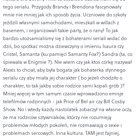
tego serialu. Przygody Brandy i Brendona fascynowały
mnie nie mniej jak ich sposób życia. Uczniowie do szkoły
jeździli własnymi samochodami, mieszkali w willach z
basenem, i organizowali takie party, że o rany! To jak
bardzo utożsamialiśmy się z bohaterami seriali widać do
dziś, bo spotkać można dziewczyny o imieniu Isaura czy
Cristel, Samanta (ku pamięci Samanty Fox?) Sandra (ta, co
śpiewała w Enigmie ?). Nie wiem czy jak ktoś córkę nazywał
Alexis to chciał, aby była bogata jak bohaterka słynnego
serialu czy aby miała jej charakter ( bo jeżeli chodziło o
charakter, to tak jakby sobie rodzice sami kopali grób )?
Mniej więcej w tym samym czasie wprowadzono emisje
telefilmów rodzinnych - jak Price of Bel air czy Bill Cosby
Show. No i wtedy każdy nastolatek zobaczył na własne oczy,
że ma rodziców sztywniaków, którzy nie rozumieją
problemów młodych pokoleń, nie rozmawiają o sexie i
problemach sercowych. Inna kultura. TAM jest fajniej.