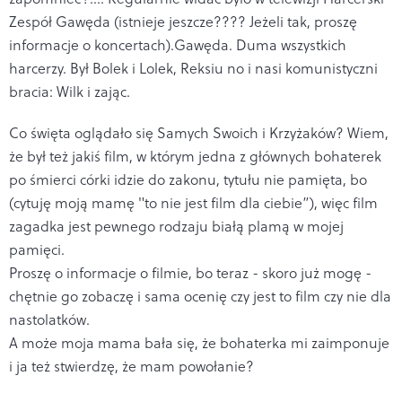
Zespół Gawęda (istnieje jeszcze???? Jeżeli tak, proszę
informacje o koncertach).Gawęda. Duma wszystkich
harcerzy. Był Bolek i Lolek, Reksiu no i nasi komunistyczni
bracia: Wilk i zając.
Co święta oglądało się Samych Swoich i Krzyżaków? Wiem,
że był też jakiś film, w którym jedna z głównych bohaterek
po śmierci córki idzie do zakonu, tytułu nie pamięta, bo
(cytuję moją mamę "to nie jest film dla ciebie”), więc film
zagadka jest pewnego rodzaju białą plamą w mojej
pamięci.
Proszę o informacje o filmie, bo teraz - skoro już mogę -
chętnie go zobaczę i sama ocenię czy jest to film czy nie dla
nastolatków.
A może moja mama bała się, że bohaterka mi zaimponuje
i ja też stwierdzę, że mam powołanie?