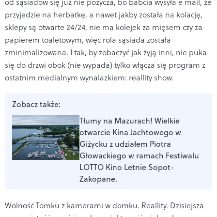
od sąsiadów się już nie pożycza, bo babcia wysyła e mail, że
przyjedzie na herbatkę, a nawet jakby została na kolację,
sklepy są otwarte 24/24, nie ma kolejek za mięsem czy za
papierem toaletowym, więc rola sąsiada została
zminimalizowana. I tak, by zobaczyć jak żyją inni, nie puka
się do drzwi obok (nie wypada) tylko włącza się program z
ostatnim medialnym wynalazkiem: reallity show.
Zobacz także:
Tłumy na Mazurach! Wielkie
otwarcie Kina Jachtowego w
Giżycku z udziałem Piotra
Głowackiego w ramach Festiwalu
LOTTO Kino Letnie Sopot-
Zakopane.
Wolność Tomku z kamerami w domku. Reallity. Dzisiejsza