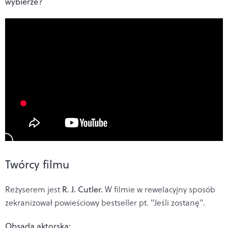
wybierze?
Twórcy filmu
Reżyserem jest
R. J. Cutler.
W filmie w rewelacyjny sposób
zekranizował powieściowy bestseller pt. "Jeśli zostanę".
Obsada aktorska: