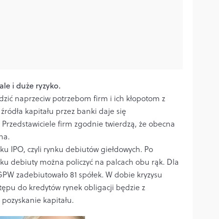
le i duże ryzyko.
dzić naprzeciw potrzebom firm i ich kłopotom z
źródła kapitału przez banki daje się
Przedstawiciele firm zgodnie twierdzą, że obecna
na.
u IPO, czyli rynku debiutów giełdowych. Po
oku debiuty można policzyć na palcach obu rąk. Dla
GPW zadebiutowało 81 spółek. W dobie kryzysu
ępu do kredytów rynek obligacji będzie z
 pozyskanie kapitału.