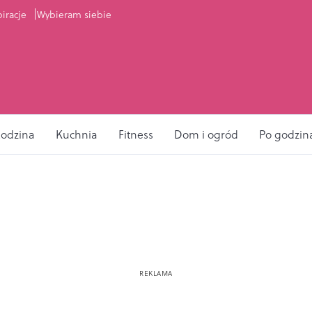
piracje
Wybieram siebie
odzina
Kuchnia
Fitness
Dom i ogród
Po godzin