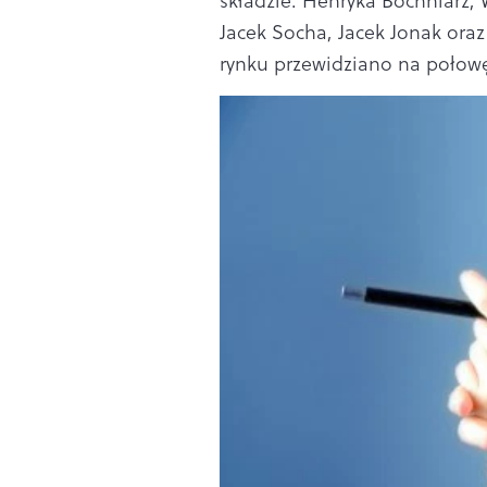
składzie: Henryka Bochniarz, W
Jacek Socha, Jacek Jonak ora
rynku przewidziano na połowę