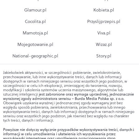
Glamour.pl
Kobieta.pl
Cocolita.pl
Przyslijprzepis.pl
Mamotoja.pl
Viva.pl
Mojegotowanie.pl
Wizaz.pl
National-geographic.pl
Story.pl
Jakiekolwiek aktywności, w szczególności: pobieranie, zwielokrotnianie,
przechowywanie, lub inne wykorzystywanie treści, danych lub informacji
dostępnych w ramach niniejszego serwisu oraz wszystkich jego podstron, w
szczególności w celu ich eksploracji, zmierzającej do tworzenia, rozwoju,
modyfikacji i szkolenia systemów uczenia maszynowego, algorytmów lub
sztucznej inteligencji
jest zabronione oraz wymaga uprzedniej, jednoznacznie
wyrażonej zgody administratora serwisu – Burda Media Polska sp. z o.o.
Obowiązek uzyskania wyraźnej i jednoznacznej zgody wymagany jest bez
względu sposób pobierania, zwielokrotniania, przechowywania lub innego
wykorzystywania treści, danych lub informacji dostępnych w ramach niniejszego
serwisu oraz wszystkich jego podstron, jak również bez względu na charakter
tych treści, danych i informacji.
Powyższe nie dotyczy wyłącznie przypadków wykorzystywania treści, danych i
informacji w celu umożliwienia i ułatwienia ich wyszukiwania przez
wyszukiwarki internetowe oraz umożliwienia pozycjonowania stron