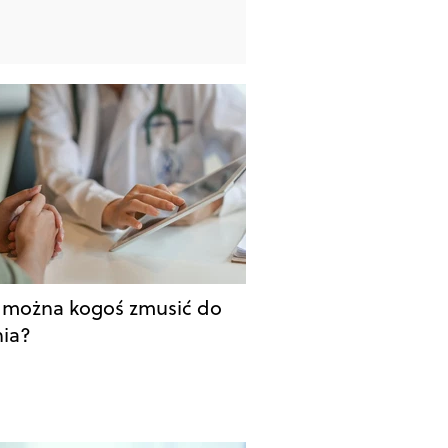
 można kogoś zmusić do
nia?