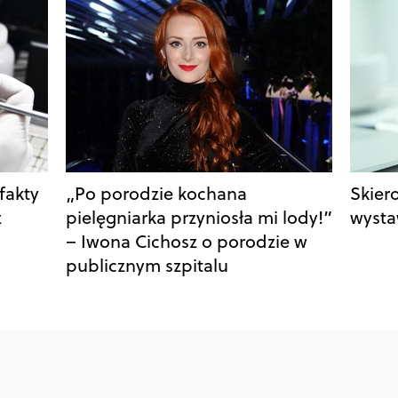
fakty
„Po porodzie kochana
Skiero
z
pielęgniarka przyniosła mi lody!”
wystaw
– Iwona Cichosz o porodzie w
publicznym szpitalu