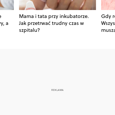
e
Mama i tata przy inkubatorze.
Gdy r
y, a
Jak przetrwać trudny czas w
Wszys
szpitalu?
muszą