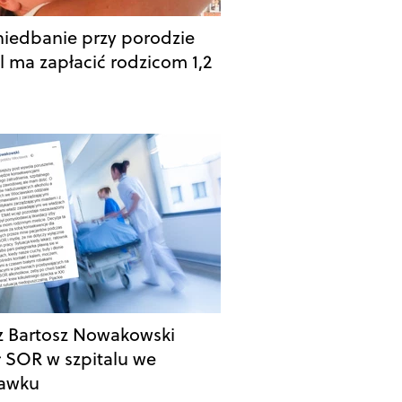
niedbanie przy porodzie
al ma zapłacić rodzicom 1,2
z Bartosz Nowakowski
ł SOR w szpitalu we
ławku