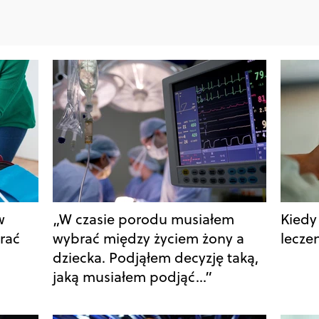
w
„W czasie porodu musiałem
Kiedy
rać
wybrać między życiem żony a
lecze
dziecka. Podjąłem decyzję taką,
jaką musiałem podjąć…”