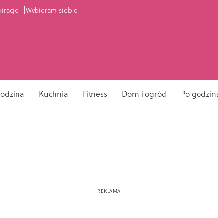
piracje
Wybieram siebie
odzina
Kuchnia
Fitness
Dom i ogród
Po godzin