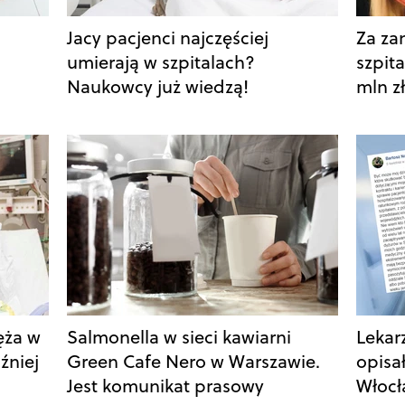
Jacy pacjenci najczęściej
Za za
umierają w szpitalach?
szpit
Naukowcy już wiedzą!
mln zł
ęża w
Salmonella w sieci kawiarni
Lekar
źniej
Green Cafe Nero w Warszawie.
opisa
Jest komunikat prasowy
Włoc