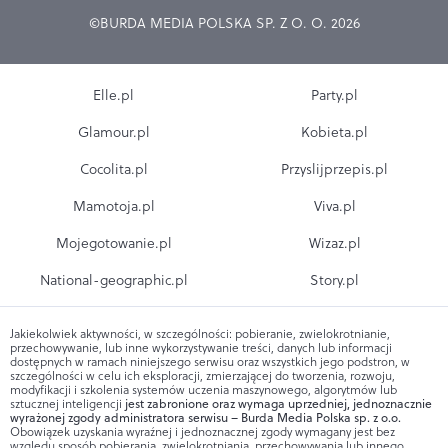
©BURDA MEDIA POLSKA SP. Z O. O. 2026
Elle.pl
Party.pl
Glamour.pl
Kobieta.pl
Cocolita.pl
Przyslijprzepis.pl
Mamotoja.pl
Viva.pl
Mojegotowanie.pl
Wizaz.pl
National-geographic.pl
Story.pl
Jakiekolwiek aktywności, w szczególności: pobieranie, zwielokrotnianie,
przechowywanie, lub inne wykorzystywanie treści, danych lub informacji
dostępnych w ramach niniejszego serwisu oraz wszystkich jego podstron, w
szczególności w celu ich eksploracji, zmierzającej do tworzenia, rozwoju,
modyfikacji i szkolenia systemów uczenia maszynowego, algorytmów lub
sztucznej inteligencji
jest zabronione oraz wymaga uprzedniej, jednoznacznie
wyrażonej zgody administratora serwisu – Burda Media Polska sp. z o.o.
Obowiązek uzyskania wyraźnej i jednoznacznej zgody wymagany jest bez
względu sposób pobierania, zwielokrotniania, przechowywania lub innego