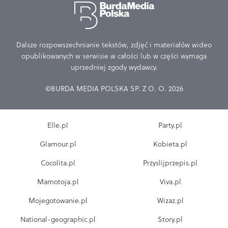
Dalsze rozpowszechnianie tekstów, zdjęć i materiałów wideo
opublikowanych w serwisie w całości lub w części wymaga
uprzedniej zgody wydawcy.
©BURDA MEDIA POLSKA SP. Z O. O. 2026
Elle.pl
Party.pl
Glamour.pl
Kobieta.pl
Cocolita.pl
Przyslijprzepis.pl
Mamotoja.pl
Viva.pl
Mojegotowanie.pl
Wizaz.pl
National-geographic.pl
Story.pl