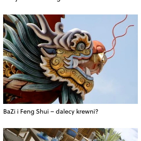
BaZi i Feng Shui – dalecy krewni?