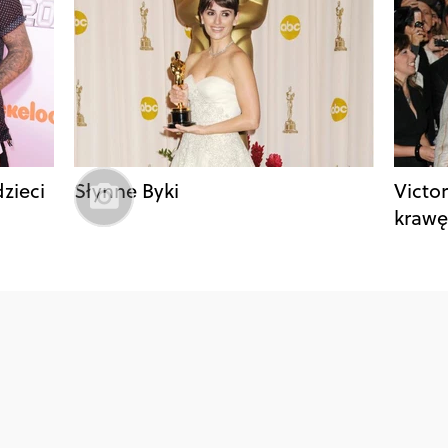
zieci
Słynne Byki
Victo
krawę