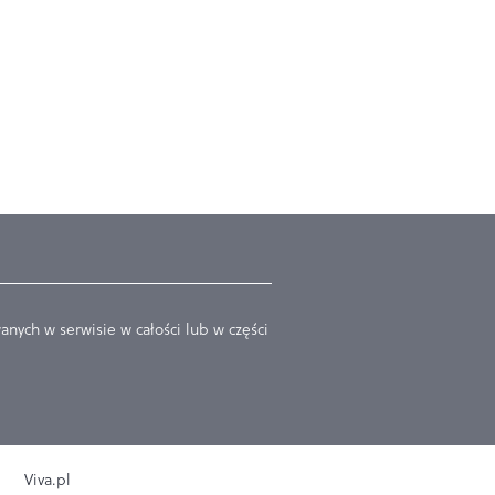
nych w serwisie w całości lub w części
Viva.pl