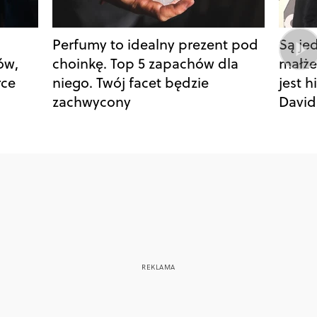
Perfumy to idealny prezent pod
Są je
ów,
choinkę. Top 5 zapachów dla
małże
rce
niego. Twój facet będzie
jest h
zachwycony
Davi