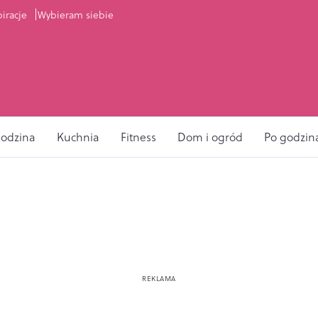
piracje
Wybieram siebie
odzina
Kuchnia
Fitness
Dom i ogród
Po godzin