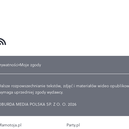
prywatności
Moje zgody
Dalsze rozpowszechnianie tekstów, zdjęć i materiałów wideo opublikowa
wymaga uprzedniej zgody wydawcy.
©BURDA MEDIA POLSKA SP. Z O. O. 2026
amotoja.pl
Party.pl