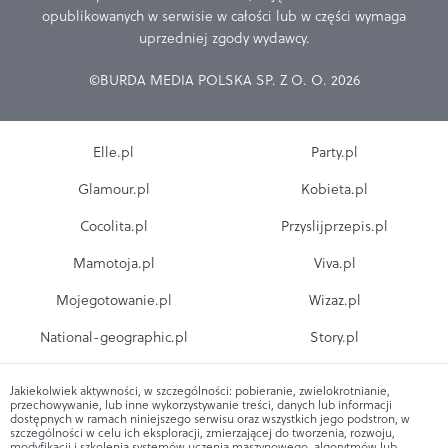
opublikowanych w serwisie w całości lub w części wymaga
uprzedniej zgody wydawcy.
©BURDA MEDIA POLSKA SP. Z O. O. 2026
Elle.pl
Party.pl
Glamour.pl
Kobieta.pl
Cocolita.pl
Przyslijprzepis.pl
Mamotoja.pl
Viva.pl
Mojegotowanie.pl
Wizaz.pl
National-geographic.pl
Story.pl
Jakiekolwiek aktywności, w szczególności: pobieranie, zwielokrotnianie,
przechowywanie, lub inne wykorzystywanie treści, danych lub informacji
dostępnych w ramach niniejszego serwisu oraz wszystkich jego podstron, w
szczególności w celu ich eksploracji, zmierzającej do tworzenia, rozwoju,
modyfikacji i szkolenia systemów uczenia maszynowego, algorytmów lub