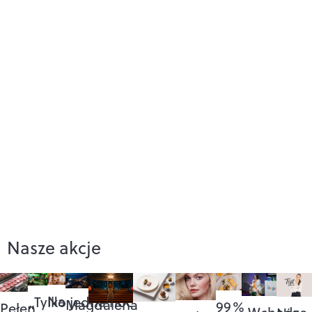
Nasze akcje
Na
„Tylko jedna noc”
Magdalena
99%
Pełen