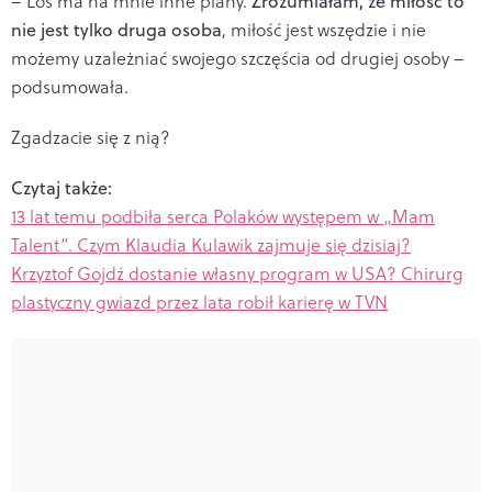
– Los ma na mnie inne plany.
Zrozumiałam, że miłość to
nie jest tylko druga osoba
, miłość jest wszędzie i nie
możemy uzależniać swojego szczęścia od drugiej osoby –
podsumowała.
Zgadzacie się z nią?
Czytaj także:
13 lat temu podbiła serca Polaków występem w „Mam
Talent”. Czym Klaudia Kulawik zajmuje się dzisiaj?
Krzyztof Gojdź dostanie własny program w USA? Chirurg
plastyczny gwiazd przez lata robił karierę w TVN