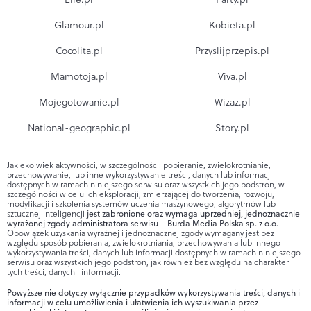
Glamour.pl
Kobieta.pl
Cocolita.pl
Przyslijprzepis.pl
Mamotoja.pl
Viva.pl
Mojegotowanie.pl
Wizaz.pl
National-geographic.pl
Story.pl
Jakiekolwiek aktywności, w szczególności: pobieranie, zwielokrotnianie,
przechowywanie, lub inne wykorzystywanie treści, danych lub informacji
dostępnych w ramach niniejszego serwisu oraz wszystkich jego podstron, w
szczególności w celu ich eksploracji, zmierzającej do tworzenia, rozwoju,
modyfikacji i szkolenia systemów uczenia maszynowego, algorytmów lub
sztucznej inteligencji
jest zabronione oraz wymaga uprzedniej, jednoznacznie
wyrażonej zgody administratora serwisu – Burda Media Polska sp. z o.o.
Obowiązek uzyskania wyraźnej i jednoznacznej zgody wymagany jest bez
względu sposób pobierania, zwielokrotniania, przechowywania lub innego
wykorzystywania treści, danych lub informacji dostępnych w ramach niniejszego
serwisu oraz wszystkich jego podstron, jak również bez względu na charakter
tych treści, danych i informacji.
Powyższe nie dotyczy wyłącznie przypadków wykorzystywania treści, danych i
informacji w celu umożliwienia i ułatwienia ich wyszukiwania przez