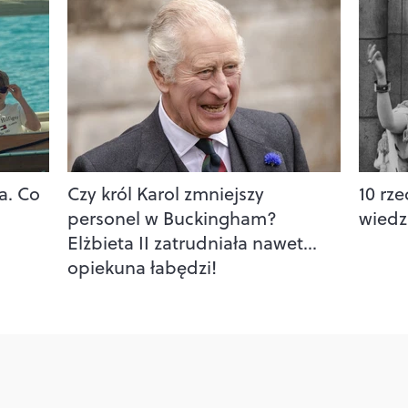
ja. Co
Czy król Karol zmniejszy
10 rze
personel w Buckingham?
wiedzi
Elżbieta II zatrudniała nawet…
opiekuna łabędzi!