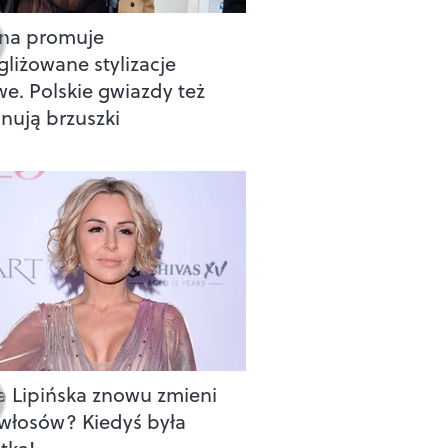
na promuje
gliżowane stylizacje
we. Polskie gwiazdy też
nują brzuszki
a Lipińska znowu zmieni
 włosów? Kiedyś była