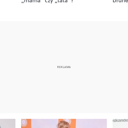
„mama” czy „tata”?
brune