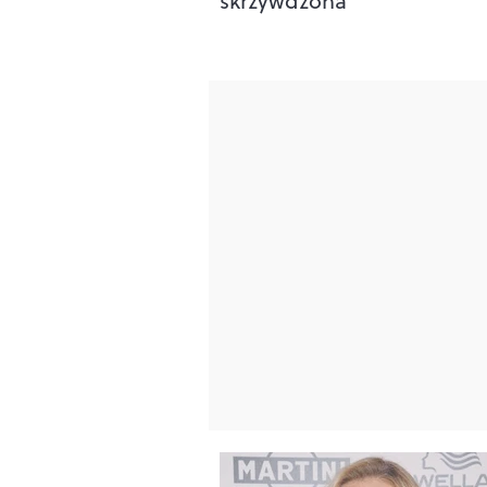
skrzywdzona”