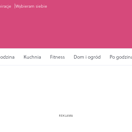
piracje
Wybieram siebie
odzina
Kuchnia
Fitness
Dom i ogród
Po godzin