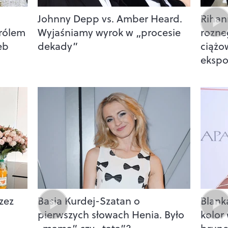
.
Johnny Depp vs. Amber Heard.
Rihan
królem
Wyjaśniamy wyrok w „procesie
rozne
eb
dekady”
ciążo
ekspo
zez
Basia Kurdej-Szatan o
Blank
pierwszych słowach Henia. Było
kolor