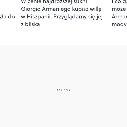
W cenie najdroższej sukni
I co 
Giorgio Armaniego kupisz willę
może 
szła do
w Hiszpanii. Przyglądamy się jej
Arman
z bliska
mody