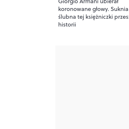
Giorgio Armani ubierał
koronowane głowy. Suknia
ślubna tej księżniczki prze
historii