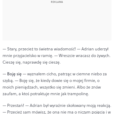
— Stary, przecież to świetna wiadomość! — Adrian uderzył
mnie przyjacielsko w ramię. — Wreszcie wracasz do żywych.
Cieszę się, naprawdę się cieszę.
—
Boję się
— wyznałem cicho, patrząc w ciemne niebo za
szybą. — Boję się, że kiedy dowie się o mojej firmie, o
moich pieniądzach, wszystko się zmieni. Albo że znów
zaufam, a ktoś potraktuje mnie jak trampolinę.
— Przestań! — Adrian był wyraźnie skołowany moją reakcją.
— Przecież sam mówisz, że ona nie ma o niczym pojęcia i w