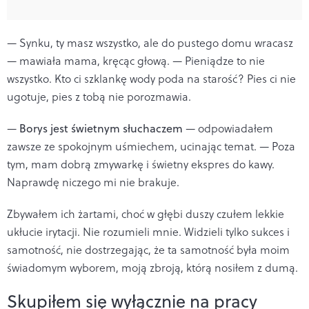
— Synku, ty masz wszystko, ale do pustego domu wracasz
— mawiała mama, kręcąc głową. — Pieniądze to nie
wszystko. Kto ci szklankę wody poda na starość? Pies ci nie
ugotuje, pies z tobą nie porozmawia.
—
Borys jest świetnym słuchaczem
— odpowiadałem
zawsze ze spokojnym uśmiechem, ucinając temat. — Poza
tym, mam dobrą zmywarkę i świetny ekspres do kawy.
Naprawdę niczego mi nie brakuje.
Zbywałem ich żartami, choć w głębi duszy czułem lekkie
ukłucie irytacji. Nie rozumieli mnie. Widzieli tylko sukces i
samotność, nie dostrzegając, że ta samotność była moim
świadomym wyborem, moją zbroją, którą nosiłem z dumą.
Skupiłem się wyłącznie na pracy