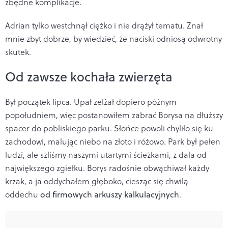
zbędne komplikacje.
Adrian tylko westchnął ciężko i nie drążył tematu. Znał
mnie zbyt dobrze, by wiedzieć, że naciski odniosą odwrotny
skutek.
Od zawsze kochała zwierzęta
Był początek lipca. Upał zelżał dopiero późnym
popołudniem, więc postanowiłem zabrać Borysa na dłuższy
spacer do pobliskiego parku. Słońce powoli chyliło się ku
zachodowi, malując niebo na złoto i różowo. Park był pełen
ludzi, ale szliśmy naszymi utartymi ścieżkami, z dala od
największego zgiełku. Borys radośnie obwąchiwał każdy
krzak, a ja oddychałem głęboko, ciesząc się chwilą
oddechu
od firmowych arkuszy kalkulacyjnych
.