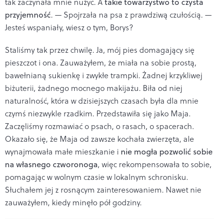
tak zaczynała mnie nużyć. A
takie towarzystwo to czysta
przyjemność
. — Spojrzała na psa z prawdziwą czułością. —
Jesteś wspaniały, wiesz o tym, Borys?
Staliśmy tak przez chwilę. Ja, mój pies domagający się
pieszczot i ona. Zauważyłem, że miała na sobie prostą,
bawełnianą sukienkę i zwykłe trampki. Żadnej krzykliwej
biżuterii, żadnego mocnego makijażu. Biła od niej
naturalność, która w dzisiejszych czasach była dla mnie
czymś niezwykle rzadkim. Przedstawiła się jako Maja.
Zaczęliśmy rozmawiać o psach, o rasach, o spacerach.
Okazało się, że Maja od zawsze kochała zwierzęta, ale
wynajmowała małe mieszkanie i
nie mogła pozwolić sobie
na własnego czworonoga
, więc rekompensowała to sobie,
pomagając w wolnym czasie w lokalnym schronisku.
Słuchałem jej z rosnącym zainteresowaniem. Nawet nie
zauważyłem, kiedy minęło pół godziny.