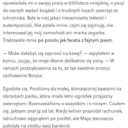
opowiadała mi o swojej pracy w bibliotece miejskiej, o pasji
do starych wydań książek i o trudnych losach zwierząt ze
schroniska. Była w niej jakaś niesamowita lekkość i
autentyczność. Nie pytała mnie, czym się zajmuję, nie
interesował jej mój samochód ani marka zegarka.
Traktowała mnie
po prostu jak faceta z fajnym psem
.
— Może dałabyś się zaprosić na kawę? — zapytałem w
końcu, czując, że moje dłonie delikatnie się pocą. — W
ramach podziękowania za to, że tak świetnie znosisz
zachowanie Borysa.
Zgodziła się. Poszliśmy do małej, klimatycznej kawiarni na
obrzeżach parku, która miała letni ogródek przyjazny
zwierzętom. Rozmawialiśmy o wszystkim i o niczym. Czułem
się, jakbym znał ją od lat. Kiedy kelner przyniósł rachunek,
odruchowo sięgnąłem po portfel, ale Maja stanowczo
położyła na stoliku swój banknot.