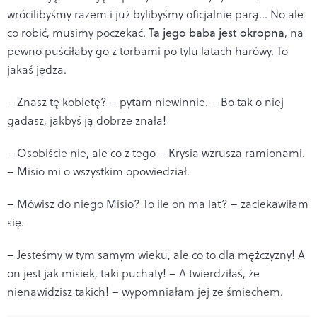
wrócilibyśmy razem i już bylibyśmy oficjalnie parą… No ale
co robić, musimy poczekać.
Ta jego baba jest okropna
, na
pewno puściłaby go z torbami po tylu latach harówy. To
jakaś jędza.
– Znasz tę kobietę? – pytam niewinnie. – Bo tak o niej
gadasz, jakbyś ją dobrze znała!
– Osobiście nie, ale co z tego – Krysia wzrusza ramionami.
– Misio mi o wszystkim opowiedział.
– Mówisz do niego Misio? To ile on ma lat? – zaciekawiłam
się.
– Jesteśmy w tym samym wieku, ale co to dla mężczyzny! A
on jest jak misiek, taki puchaty! – A twierdziłaś, że
nienawidzisz takich! – wypomniałam jej ze śmiechem.