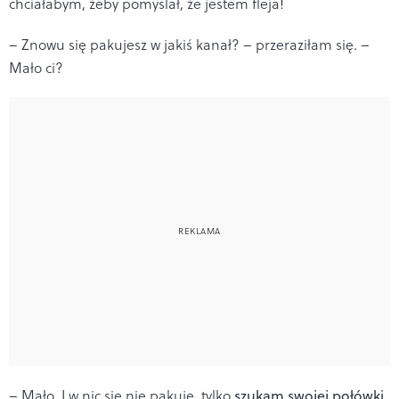
chciałabym, żeby pomyślał, że jestem fleja!
– Znowu się pakujesz w jakiś kanał? – przeraziłam się. –
Mało ci?
– Mało. I w nic się nie pakuję, tylko
szukam swojej połówki