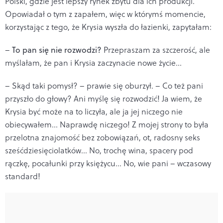
Polski, gdzie jest lepszy rynek zbytu dla ich produkcji.
Opowiadał o tym z zapałem, więc w którymś momencie,
korzystając z tego, że Krysia wyszła do łazienki, zapytałam:
–
To pan się nie rozwodzi?
Przepraszam za szczerość, ale
myślałam, że pan i Krysia zaczynacie nowe życie…
– Skąd taki pomysł? – prawie się oburzył. – Co też pani
przyszło do głowy? Ani myślę się rozwodzić! Ja wiem, że
Krysia być może na to liczyła, ale ja jej niczego nie
obiecywałem… Naprawdę niczego! Z mojej strony to była
przelotna znajomość bez zobowiązań, ot, radosny seks
sześćdziesięciolatków… No, trochę wina, spacery pod
rączkę, pocałunki przy księżycu… No, wie pani – wczasowy
standard!