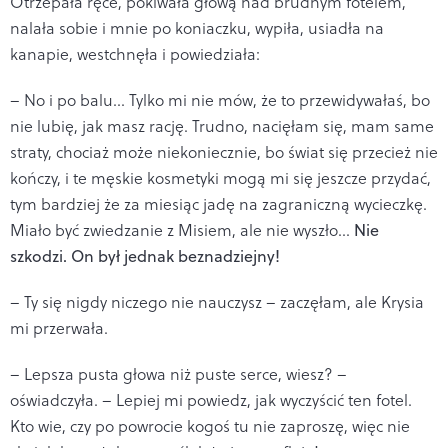
Otrzepała ręce, pokiwała głową nad brudnym fotelem,
nalała sobie i mnie po koniaczku, wypiła, usiadła na
kanapie, westchnęła i powiedziała:
– No i po balu… Tylko mi nie mów, że to przewidywałaś, bo
nie lubię, jak masz rację. Trudno, nacięłam się, mam same
straty, chociaż może niekoniecznie, bo świat się przecież nie
kończy, i te męskie kosmetyki mogą mi się jeszcze przydać,
tym bardziej że za miesiąc jadę na zagraniczną wycieczkę.
Miało być zwiedzanie z Misiem, ale nie wyszło…
Nie
szkodzi. On był jednak beznadziejny!
– Ty się nigdy niczego nie nauczysz – zaczęłam, ale Krysia
mi przerwała.
– Lepsza pusta głowa niż puste serce, wiesz? –
oświadczyła. – Lepiej mi powiedz, jak wyczyścić ten fotel.
Kto wie, czy po powrocie kogoś tu nie zaproszę, więc nie