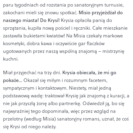
paru tygodniach od rozstania po sanatoryjnym turnusie,
zakochani mieli się znowu spotkać.
Misio przyjeżdżał do
naszego miasta! Do Krysi!
Krysia opłaciła panią do
sprzątania, kupiła nową pościel i ręczniki. Całe mieszkanie
zastawiła bukietami kwiatów! Na Misia czekały markowe
kosmetyki, dobra kawa i oczywiście gar flaczków
ugotowanych przez naszą wspólną znajomą – mistrzynię
kuchni.
Miał przyjechać na trzy dni.
Krysia obiecała, że mi go
pokaże…
Okazał się miłym i rozumnym facetem,
sympatycznym i kontaktowym. Niestety, miał jedną
podstawową wadę: traktował Krysię jak znajomą z kuracji, a
nie jak przyszłą żonę albo partnerkę. Odwiedził ją, bo się
najwyraźniej tego dopominała, więc przez wzgląd na
przelotny (według Misia) sanatoryjny romans, uznał, że coś
się Krysi od niego należy.