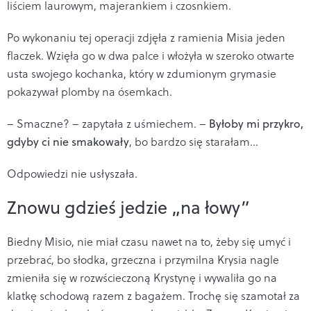
liściem laurowym, majerankiem i czosnkiem.
Po wykonaniu tej operacji zdjęła z ramienia Misia jeden
flaczek. Wzięła go w dwa palce i włożyła w szeroko otwarte
usta swojego kochanka, który w zdumionym grymasie
pokazywał plomby na ósemkach.
– Smaczne? – zapytała z uśmiechem. –
Byłoby mi przykro,
gdyby ci nie smakowały
, bo bardzo się starałam…
Odpowiedzi nie usłyszała.
Znowu gdzieś jedzie „na łowy”
Biedny Misio, nie miał czasu nawet na to, żeby się umyć i
przebrać, bo słodka, grzeczna i przymilna Krysia nagle
zmieniła się w rozwścieczoną Krystynę i wywaliła go na
klatkę schodową razem z bagażem. Trochę się szamotał za