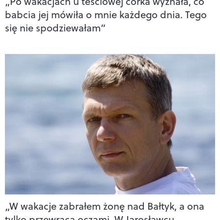
„Po wakacjach u teściowej córka wyznała, co
babcia jej mówiła o mnie każdego dnia. Tego
się nie spodziewałam”
„W wakacje zabrałem żonę nad Bałtyk, a ona
tylko przewraca oczami. W Jarosławcu