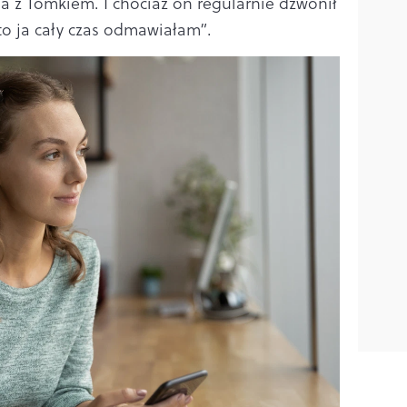
 z Tomkiem. I chociaż on regularnie dzwonił
 to ja cały czas odmawiałam”.