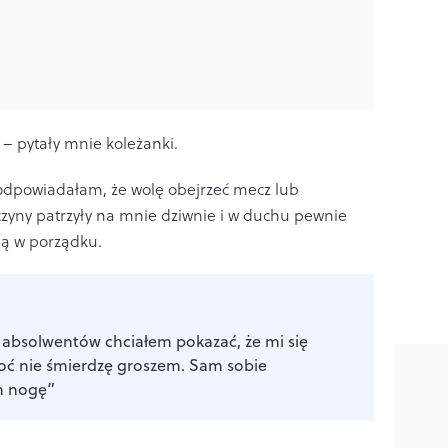
 – pytały mnie koleżanki.
odpowiadałam, że wolę obejrzeć mecz lub
czyny patrzyły na mnie dziwnie i w duchu pewnie
mną w porządku.
e absolwentów chciałem pokazać, że mi się
oć nie śmierdzę groszem. Sam sobie
m nogę”