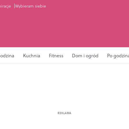
piracje
Wybieram siebie
odzina
Kuchnia
Fitness
Dom i ogród
Po godzin