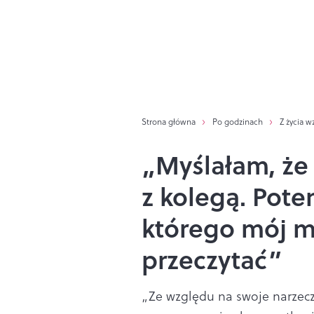
Strona główna
Po godzinach
Z życia w
„Myślałam, że 
z kolegą. Pot
którego mój m
przeczytać”
„Ze względu na swoje narzec