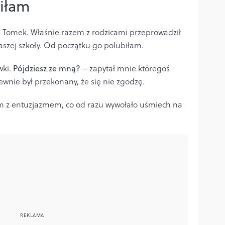
iłam
ę Tomek. Właśnie razem z rodzicami przeprowadził
naszej szkoły. Od początku go polubiłam.
wki.
Pójdziesz ze mną?
– zapytał mnie któregoś
wnie był przekonany, że się nie zgodzę.
am z entuzjazmem, co od razu wywołało uśmiech na