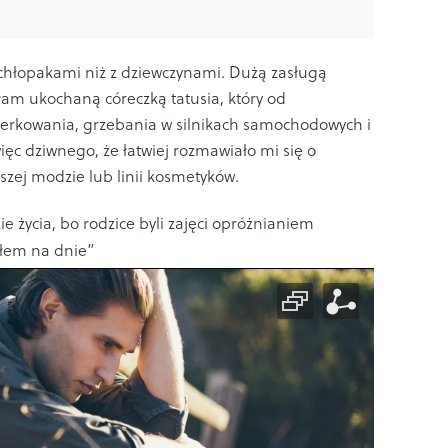
chłopakami niż z dziewczynami. Dużą zasługą
yłam ukochaną córeczką tatusia, który od
terkowania, grzebania w silnikach samochodowych i
ięc dziwnego, że łatwiej rozmawiało mi się o
szej modzie lub linii kosmetyków.
e życia, bo rodzice byli zajęci opróżnianiem
yłem na dnie”