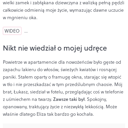
wielki zamek i zabłąkana dziewczyna z walizką pełną pędzli
całkowicie odmienią moje życie, wymazując dawne uczucie
w mgnieniu oka.
WIDEO
…
Nikt nie wiedział o mojej udręce
Powietrze w apartamencie dla nowożeńców było gęste od
zapachu lakieru do włosów, świeżych kwiatów i rosnącej
paniki. Stałem oparty o framugę okna, starając się wtopić
w tło i nie przeszkadzać w tym przedślubnym chaosie. Mój
brat, Łukasz, siedział w fotelu, przeglądając coś w telefonie
z uśmiechem na twarzy.
Zawsze taki był
. Spokojny,
opanowany, traktujący życie z niezwykłą lekkością. Może
właśnie dlatego Eliza tak bardzo go kochała.