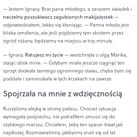
— Jestem Ignacy. Brat pana młodego, a zarazem świadek i
naczelny poszukiwacz zagubionych makijażystek
—
odpowiedziałem, lekko się kłaniając. — Panna młoda jest
bliska omdlenia, ale jeśli pójdziemy tym skrótem przez
ogród różany, będziemy na miejscu w trzy minuty.
— Ignacy.
Ratujesz mi życie
— westchnęła z ulgą Marika,
stając obok mnie. — Gdybym miała jeszcze ciągnąć ten
sprzęt dookoła tamtego ogromnego stawu, chyba bym się
poddała i zamieszkała w tych krzakach na zawsze.
Spojrzała na mnie z wdzięcznością
Ruszyliśmy alejką w stronę pałacu. Chociaż sytuacja
wymagała pośpiechu, nie potrafiłem zmusić się do
szybkiego marszu. Chciałem, żeby ten spacer trwał jak
najdłużej. Rozmawialiśmy, jakbyśmy znali się od lat.