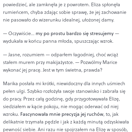
powiedzieć, ale zamknęła je z powrotem. Eliza spłonęła
rumieńcem, chyba zdając sobie sprawę, że jej zachowanie
nie pasowało do wizerunku idealnej, ułożonej damy.
— Oczywiście...
my po prostu bardzo się stresujemy
—
wydukała w końcu panna młoda, spuszczając wzrok.
— Jasne, rozumiem — odparłem łagodniej, choć wciąż
stałem murem przy makijażystce. — Pozwólmy Marice
wykonać jej pracę. Jest w tym świetna, prawda?
Marika posłała mi krótki, niewidoczny dla innych uśmiech
pełen ulgi. Szybko rozłożyła swoje stanowisko i zabrała się
do pracy. Przez całą godzinę, gdy przygotowywała Elizę,
siedziałem w kącie pokoju, nie mogąc oderwać od niej
wzroku.
Fascynowała mnie precyzja jej ruchów
, to, jak
delikatnie trzymała pędzle i jak z każdą minutą odzyskiwała
pewność siebie. Ani razu nie spojrzałem na Elizę w sposób,