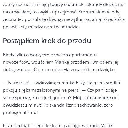
zatrzymał się na mojej twarzy o ułamek sekundy dłużej, niż
nakazywałaby to zwykła uprzejmość. Zrozumiałem wtedy,
że ona też poczuła tę dziwną, niewytłumaczalną iskrę, która
pojawiła się między nami w ogrodzie.
Postąpiłem krok do przodu
Kiedy tylko otworzyłem drzwi do apartamentu
nowożeńców, wpuściłem Marikę przodem i wniosłem jej
ciężką walizkę. Od razu uderzyła w nas ściana dźwięku.
— Nareszcie! — wykrzyknęła matka Elizy, stając na środku
pokoju z rękami założonymi na piersi. — Czy pani zdaje
sobie sprawę, która jest godzina? Moja
córka płacze od
dwudziestu minut
! To skandaliczne zachowanie, zero
profesjonalizmu!
Eliza siedziała przed lustrem, rzucając w stronę Mariki