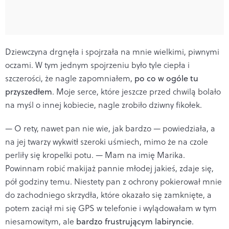
Dziewczyna drgnęła i spojrzała na mnie wielkimi, piwnymi
oczami. W tym jednym spojrzeniu było tyle ciepła i
szczerości, że nagle zapomniałem,
po co w ogóle tu
przyszedłem
. Moje serce, które jeszcze przed chwilą bolało
na myśl o innej kobiecie, nagle zrobiło dziwny fikołek.
— O rety, nawet pan nie wie, jak bardzo — powiedziała, a
na jej twarzy wykwitł szeroki uśmiech, mimo że na czole
perliły się kropelki potu. — Mam na imię Marika.
Powinnam robić makijaż pannie młodej jakieś, zdaje się,
pół godziny temu. Niestety pan z ochrony pokierował mnie
do zachodniego skrzydła, które okazało się zamknięte, a
potem zaciął mi się GPS w telefonie i wylądowałam w tym
niesamowitym, ale
bardzo frustrującym labiryncie
.