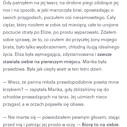
Gdy patrzyłem na jej twarz, na drobne piegi zdobiące jej
nos i na sposób, w jaki marszczyła brwi, opowiadając o
swoich przygodach, poczułem coś niesamowitego. Cały
ciężar, który nosiłem w sobie od miesięcy, całe to urojone
poczucie straty po Elizie, po prostu wyparowało. Zdałem
sobie sprawę, że to, co czułem do przyszłej żony mojego
brata, było tylko wyobrażeniem, chłodną iluzją idealnego
życia. Eliza była wymagająca, zdystansowana i
zawsze
stawiała siebie na pierwszym miejscu
. Marika była
prawdziwa. Była jak ciepły wiatr w ten letni dzień.
— Wiesz, że panna młoda prawdopodobnie powita mnie
krzykiem? — zapytała Marika, gdy zbliżaliśmy się do
schodów prowadzących na taras. Jej uśmiech nieco
przygasł, a w oczach pojawiła się obawa.
— Nie martw się — powiedziałem pewnym głosem, stając
przed nią i patrząc jej prosto w oczy. —
Biorę to na siebie
.