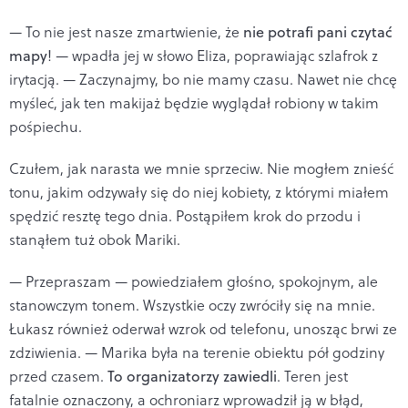
— To nie jest nasze zmartwienie, że
nie potrafi pani czytać
mapy
! — wpadła jej w słowo Eliza, poprawiając szlafrok z
irytacją. — Zaczynajmy, bo nie mamy czasu. Nawet nie chcę
myśleć, jak ten makijaż będzie wyglądał robiony w takim
pośpiechu.
Czułem, jak narasta we mnie sprzeciw. Nie mogłem znieść
tonu, jakim odzywały się do niej kobiety, z którymi miałem
spędzić resztę tego dnia. Postąpiłem krok do przodu i
stanąłem tuż obok Mariki.
— Przepraszam — powiedziałem głośno, spokojnym, ale
stanowczym tonem. Wszystkie oczy zwróciły się na mnie.
Łukasz również oderwał wzrok od telefonu, unosząc brwi ze
zdziwienia. — Marika była na terenie obiektu pół godziny
przed czasem.
To organizatorzy zawiedli
. Teren jest
fatalnie oznaczony, a ochroniarz wprowadził ją w błąd,