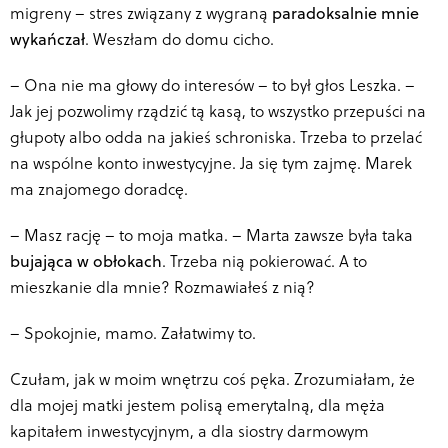
migreny – stres związany z wygraną
paradoksalnie mnie
wykańczał
. Weszłam do domu cicho.
–
Ona nie ma głowy do interesów – to był głos Leszka. –
Jak jej pozwolimy rządzić tą kasą, to wszystko przepuści na
głupoty albo odda na jakieś schroniska. Trzeba to przelać
na wspólne konto inwestycyjne. Ja się tym zajmę. Marek
ma znajomego doradcę.
–
Masz rację – to moja matka. – Marta zawsze była taka
bujająca w obłokach
. Trzeba nią pokierować. A to
mieszkanie dla mnie? Rozmawiałeś z nią?
–
Spokojnie, mamo. Załatwimy to.
Czułam, jak w moim wnętrzu coś pęka. Zrozumiałam, że
dla mojej matki jestem polisą emerytalną, dla męża
kapitałem inwestycyjnym, a dla siostry darmowym