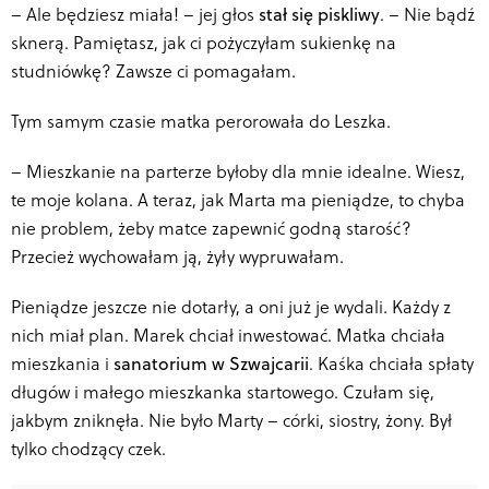
–
Ale będziesz miała! – jej głos
stał się piskliwy
. – Nie bądź
sknerą. Pamiętasz, jak ci pożyczyłam sukienkę na
studniówkę? Zawsze ci pomagałam.
Tym samym czasie matka perorowała do Leszka.
–
Mieszkanie na parterze
byłoby dla mnie idealne
. Wiesz,
te moje kolana. A teraz, jak Marta ma pieniądze, to chyba
nie problem, żeby matce zapewnić godną starość?
Przecież wychowałam ją, żyły wypruwałam.
Pieniądze jeszcze nie dotarły, a oni już je wydali. Każdy z
nich miał plan. Marek chciał inwestować. Matka chciała
mieszkania i
sanatorium w Szwajcarii
. Kaśka chciała spłaty
długów i małego mieszkanka startowego. Czułam się,
jakbym zniknęła. Nie było Marty – córki, siostry, żony. Był
tylko chodzący czek.