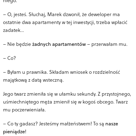
niego.
–
O, jesteś. Słuchaj, Marek dzwonił, że deweloper ma
ostatnie dwa apartamenty w tej inwestycji, trzeba wpłacić
zadatek…
–
Nie będzie
żadnych apartamentów
– przerwałam mu.
–
Co?
–
Byłam u prawnika. Składam wniosek o rozdzielność
majątkową z datą wsteczną.
Jego twarz zmieniła się w ułamku sekundy. Z przystojnego,
uśmiechniętego męża zmienił się w kogoś obcego. Twarz
mu poczerwieniała.
–
Co ty gadasz? Jesteśmy małżeństwem! To są
nasze
pieniądze
!