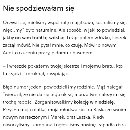
Nie spodziewałam się
Oczywiście, mieliśmy wspólnotę majątkową, kochaliśmy się,
więc „my” było naturalne. Ale sposób, w jaki to powiedział,
jakby
on sam trafił tę szóstkę
. Leżąc potem w łóżku, Leszek
zaczął mówić. Nie pytał mnie, co czuję. Mówił o nowym
Audi, o rzuceniu pracy, o domu z basenem.
–
I wreszcie pokażemy twojej siostrze i mojemu bratu, kto
tu rządzi – mruknął, zasypiając.
Błąd numer jeden: powiedzieliśmy rodzinie. Mąż nalegał.
Twierdził, że nie da się tego ukryć, a poza tym należy im się
trochę radości. Zorganizowaliśmy
kolację w niedzielę
.
Przyszła moja matka, moja młodsza siostra Kaśka ze swoim
nowym narzeczonym i Marek, brat Leszka. Kiedy
otworzyliśmy szampana i ogłosiliśmy nowinę, zapadła cisza.