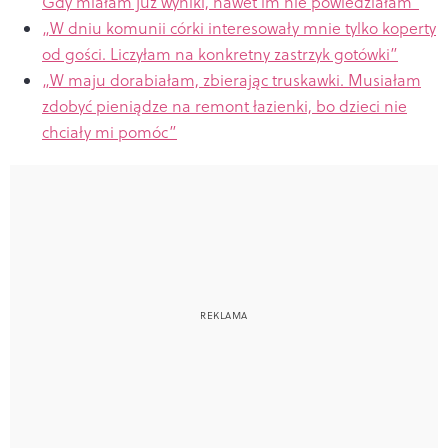
Gdy miałam już wyniki, nawet im nie powiedziałam”
„
W dniu komunii córki interesowały mnie tylko koperty
od gości. Liczyłam na konkretny zastrzyk gotówki”
„
W maju dorabiałam, zbierając truskawki. Musiałam
zdobyć pieniądze na remont łazienki, bo dzieci nie
chciały mi pomóc”