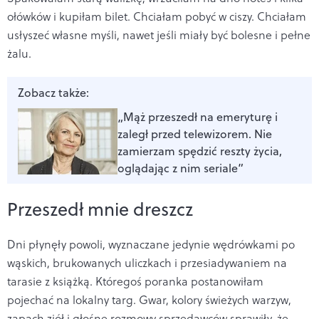
ołówków i kupiłam bilet. Chciałam pobyć w ciszy. Chciałam
usłyszeć własne myśli, nawet jeśli miały być bolesne i pełne
żalu.
Zobacz także:
„Mąż przeszedł na emeryturę i
zaległ przed telewizorem. Nie
zamierzam spędzić reszty życia,
oglądając z nim seriale”
Przeszedł mnie dreszcz
Dni płynęły powoli, wyznaczane jedynie wędrówkami po
wąskich, brukowanych uliczkach i przesiadywaniem na
tarasie z książką. Któregoś poranka postanowiłam
pojechać na lokalny targ. Gwar, kolory świeżych warzyw,
zapach ziół i głośne rozmowy sprzedawców sprawiły, że