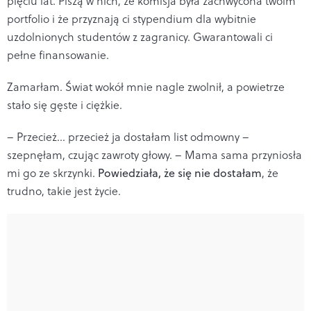
pięciu lat. Piszą w nich, że komisja była zachwycona twoim
portfolio i że przyznają ci stypendium dla wybitnie
uzdolnionych studentów z zagranicy. Gwarantowali ci
pełne finansowanie.
Zamarłam. Świat wokół mnie nagle zwolnił, a powietrze
stało się gęste i ciężkie.
– Przecież... przecież ja dostałam list odmowny –
szepnęłam, czując zawroty głowy. – Mama sama przyniosła
mi go ze skrzynki.
Powiedziała, że się nie dostałam
, że
trudno, takie jest życie.