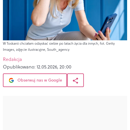
W Toskanii chciałam odzyskać siebie po latach życia dla innych, fot. Getty
Images, zdjęcie ilustracyjne, South_agency
Redakcja
Opublikowano:
12.05.2026, 20:00
Obserwuj nas w Google