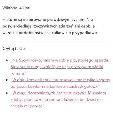
Wiktoria, 48 lat
Historie są inspirowane prawdziwym życiem. Nie
odzwierciedlają rzeczywistych zdarzeń ani osób, a
wszelkie podobieństwa są całkowicie przypadkowe.
Czytaj także:
„Na Sycylii rozkochałam w sobie przystojnego sąsiada.
Siostra nie mogła znieść, że to ja przeżywam włoski
romans”
„W dniu komunii córki interesowały mnie tylko koperty
od gości. Liczyłam na konkretny zastrzyk gotówki”
„W maju dorabiałam, zbierając truskawki. Musiałam
zdobyć pieniądze na remont łazienki, bo dzieci nie
chciały mi pomóc”