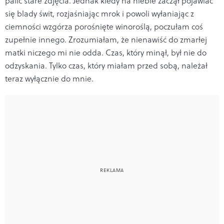
palić stare zdjęcia. Jednak kiedy na niebie zaczął pojawiać
się blady świt, rozjaśniając mrok i powoli wyłaniając z
ciemności wzgórza porośnięte winoroślą, poczułam coś
zupełnie innego. Zrozumiałam, że nienawiść do zmarłej
matki niczego mi nie odda. Czas, który minął, był nie do
odzyskania. Tylko czas, który miałam przed sobą, należał
teraz wyłącznie do mnie.