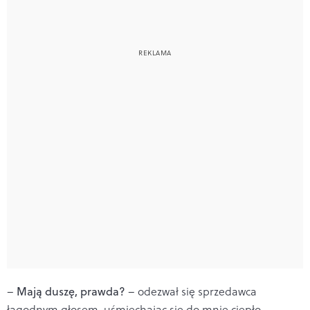
–
Mają duszę, prawda?
– odezwał się sprzedawca
łagodnym głosem, uśmiechając się do mnie ciepło.