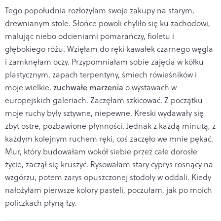
Tego popołudnia rozłożyłam swoje zakupy na starym,
drewnianym stole. Słońce powoli chyliło się ku zachodowi,
malując niebo odcieniami pomarańczy, fioletu i
głębokiego różu. Wzięłam do ręki kawałek czarnego węgla
i zamknęłam oczy. Przypomniałam sobie zajęcia w kółku
plastycznym, zapach terpentyny, śmiech rówieśników i
moje wielkie,
zuchwałe marzenia
o wystawach w
europejskich galeriach. Zaczęłam szkicować. Z początku
moje ruchy były sztywne, niepewne. Kreski wydawały się
zbyt ostre, pozbawione płynności. Jednak z każdą minutą, z
każdym kolejnym ruchem ręki, coś zaczęło we mnie pękać.
Mur, który budowałam wokół siebie przez całe dorosłe
życie, zaczął się kruszyć. Rysowałam stary cyprys rosnący na
wzgórzu, potem zarys opuszczonej stodoły w oddali. Kiedy
nałożyłam pierwsze kolory pasteli, poczułam, jak po moich
policzkach płyną łzy.