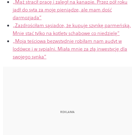
„Mąż stracił pracę i zaległ na kanapie. Przez pół roku
jadł do syta za moje pieniądze, ale mam dość
darmozjada”
„Zazdrościłam sąsiadce, że kupuje szynkę parmeńską.
Mnie stać tylko na kotlety schabowe co niedzielę”
„Moja teściowa bezwstydnie robiłam nam audyt w
lodówce i w sypialni. Miała mnie za złą inwestycję dla
swojego synka”