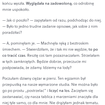
końcu wyszła.
Wyglądała na zadowoloną
, co odrobinę
mnie uspokoiło.
— Jak ci poszło? — zapytałam od razu, podchodząc do niej.
— Było to jedno trudne zadanie opisowe, jak sobie z nim
poradziłaś?
— A, pominęłam je. — Machnęła ręką z beztroskim
śmiechem. — Stwierdziłam, że i tak mi nie wyjdzie,
to po
co tracić czas
. Resztę coś tam pozaznaczałam. Strzelałam
w tych zamkniętych. Będzie dobrze, przeczucie mi
podpowiada, że zdamy. Idziemy na lody?
Poczułam dziwny ciężar w piersi. Ten egzamin był
przepustką na nasze wymarzone studia. Nie można było
go po prostu „postrzelać” i
liczyć na los
. Zaczęłam się
zastanawiać, czy nasza tablica z marzeniami znaczyła dla
niej tyle samo, co dla mnie. Nie drążyłam jednak tematu.