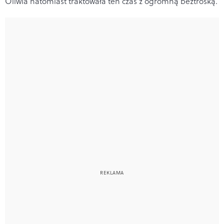
Oliwia natomiast traktowała ten czas z ogromną beztroską.