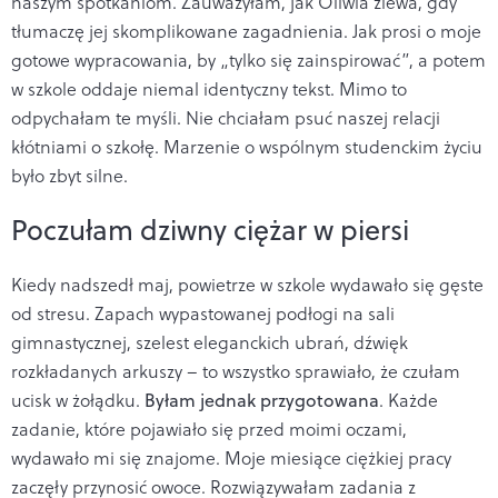
naszym spotkaniom. Zauważyłam, jak Oliwia ziewa, gdy
tłumaczę jej skomplikowane zagadnienia. Jak prosi o moje
gotowe wypracowania, by „tylko się zainspirować”, a potem
w szkole oddaje niemal identyczny tekst. Mimo to
odpychałam te myśli. Nie chciałam psuć naszej relacji
kłótniami o szkołę. Marzenie o wspólnym studenckim życiu
było zbyt silne.
Poczułam dziwny ciężar w piersi
Kiedy nadszedł maj, powietrze w szkole wydawało się gęste
od stresu. Zapach wypastowanej podłogi na sali
gimnastycznej, szelest eleganckich ubrań, dźwięk
rozkładanych arkuszy – to wszystko sprawiało, że czułam
ucisk w żołądku.
Byłam jednak przygotowana
. Każde
zadanie, które pojawiało się przed moimi oczami,
wydawało mi się znajome. Moje miesiące ciężkiej pracy
zaczęły przynosić owoce. Rozwiązywałam zadania z