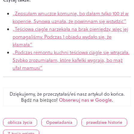
„Zepsułam wnuczce komunię, bo dałam tylko 100 zł w
kopercie. Synowa uznała, że powinnam się wstydzić”
„Teściowa ciągle narzekała na brak pieniędzy, więc jej
pomagaliśmy. Podczas 1 obiadu wydało się, że
kłamała”
„Podczas remontu kuchni teściowa ciągle się wtrącała.
Szybko zrozumiałam, które kafelki wygrają, bo mąż
ufał mamusi”
Dziękujemy, że przeczytałaś/eś nasz artykuł do końca.
Bądź na bieżąco!
Obserwuj nas w Google
.
oblicza życia
Opowiadania
prawdziwe historie
Z życia wzięte