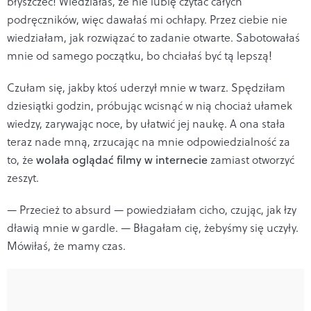
błyszczeć! Wiedziałaś, że nie lubię czytać całych
podręczników, więc dawałaś mi ochłapy. Przez ciebie nie
wiedziałam, jak rozwiązać to zadanie otwarte. Sabotowałaś
mnie od samego początku, bo chciałaś być tą lepszą!
Czułam się, jakby ktoś uderzył mnie w twarz. Spędziłam
dziesiątki godzin, próbując wcisnąć w nią chociaż ułamek
wiedzy, zarywając noce, by ułatwić jej naukę. A ona stała
teraz nade mną, zrzucając na mnie odpowiedzialność za
to, że
wolała oglądać filmy w internecie
zamiast otworzyć
zeszyt.
— Przecież to absurd — powiedziałam cicho, czując, jak łzy
dławią mnie w gardle. — Błagałam cię, żebyśmy się uczyły.
Mówiłaś, że mamy czas.