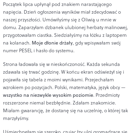
Początek lipca upłynął pod znakiem narastającego
napięcia. Dzień ogłoszenia wyników miał zdecydować o
naszej przyszłości. Umówiłyśmy się z Oliwią u mnie w
domu. Zaparzyłam dzbanek ulubionej herbaty malinowej,
przygotowałam ciastka. Siedziałyśmy na łóżku z laptopem
na kolanach.
Moje dłonie drżały
, gdy wpisywałam swój
numer PESEL i hasło do systemu.
Strona ładowała się w nieskończoność. Każda sekunda
zdawała się trwać godzinę. W końcu ekran odświeżył się i
pojawiła się tabela z moimi wynikami. Przejechałam
wzrokiem po pozycjach. Polski, matematyka, język obcy —
wszystko na niezwykle wysokim poziomie
. Przedmioty
rozszerzone niemal bezbłędnie. Zdałam znakomicie.
Miałam gwarancję, że dostanę się na uczelnię, o której tak
marzyłyśmy.
Uśmiechnęłam się szeroko, czując łzy ulgi gromadzące się