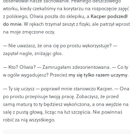
obserwował nasze zachowanie. Pewnego deszczowego
wtorku, kiedy czekaliśmy na korytarzu na rozpoczęcie zajęć
z polskiego, Oliwia poszła do sklepiku, a
Kacper podszedł
do mnie
. W rękach trzymał zeszyt z fizyki, ale patrzył wprost
na moje zmęczone oczy.
— Nie uważasz, że ona cię po prostu wykorzystuje? —
zapytał nagle, zniżając głos.
— Kto? Oliwia? — Zamrugałam zdezorientowana. — Co ty
w ogóle wygadujesz? Przecież
my się tylko razem uczymy
.
— Ty się uczysz — poprawił mnie stanowczo Kacper. — Ona
po prostu przepisuje twoją pracę. Zobaczysz, że przed
samą maturą to ty będziesz wykończona, a ona wejdzie na
salę z pustą głową, licząc na łut szczęścia. Nie powinnaś
robić za nią wszystkiego.