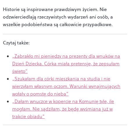
Historie są inspirowane prawdziwym życiem. Nie
odzwierciedlają rzeczywistych wydarzeń ani osób, a
wszelkie podobieństwa są całkowicie przypadkowe.
Czytaj także:
„Zabrakło mi pieniędzy na prezenty dla wnuków na
Dzień Dziecka. Córka miała pretensje, że zepsułam
święto”
„Szukałam dla córki mieszkania na studia i nie
wierzyłam własnym oczom. Warunki wynajmujących
wołały o pomstę do nieba”
„Dałam wnuczce w kopercie na Komunię tyle, ile
mogłam. Nie sądziłam, że będę wyśmiana już w
trakcie obiadu”