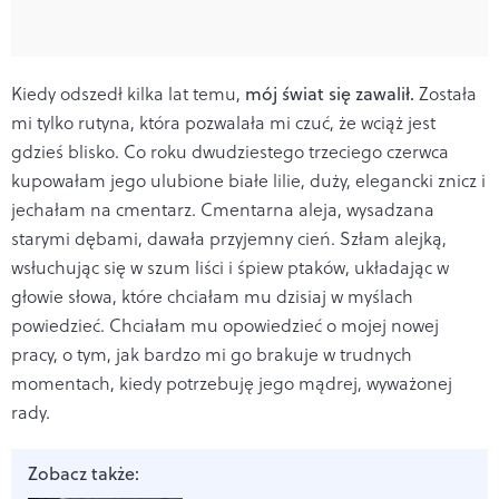
Kiedy odszedł kilka lat temu,
mój świat się zawalił.
Została
mi tylko rutyna, która pozwalała mi czuć, że wciąż jest
gdzieś blisko. Co roku dwudziestego trzeciego czerwca
kupowałam jego ulubione białe lilie, duży, elegancki znicz i
jechałam na cmentarz. Cmentarna aleja, wysadzana
starymi dębami, dawała przyjemny cień. Szłam alejką,
wsłuchując się w szum liści i śpiew ptaków, układając w
głowie słowa, które chciałam mu dzisiaj w myślach
powiedzieć. Chciałam mu opowiedzieć o mojej nowej
pracy, o tym, jak bardzo mi go brakuje w trudnych
momentach, kiedy potrzebuję jego mądrej, wyważonej
rady.
Zobacz także: