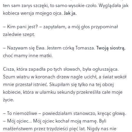
ten sam zarys szczęki, to samo wysokie czoło. Wyglądała jak
kobieca wersja mojego ojca.
Jak ja.
– Kim pani jest? – zapytałam, a mój głos przypominał
zaledwie szept.
– Nazywam się Ewa. Jestem córką Tomasza.
Twoją siostrą
,
choć mamy inne matki.
Cisza, która zapadła po tych słowach, była ogłuszająca.
Szum wiatru w koronach drzew nagle ucichł, a świat wokół
mnie przestał istnieć. Skupiłam się tylko na tej obcej
kobiecie, która w ułamku sekundy przekreśliła całe moje
życie.
– To niemożliwe – powiedziałam stanowczo, kręcąc głową.
– Mój ojciec... Mój ojciec kochał moją mamę. Byli
małżeństwem przez trzydzieści pięć lat. Nigdy nas nie