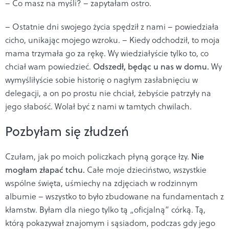
– Co masz na myśli? – zapytałam ostro.
– Ostatnie dni swojego życia spędził z nami – powiedziała
cicho, unikając mojego wzroku. – Kiedy odchodził, to moja
mama trzymała go za rękę. Wy wiedziałyście tylko to, co
chciał wam powiedzieć.
Odszedł, będąc u nas w domu.
Wy
wymyśliłyście sobie historię o nagłym zasłabnięciu w
delegacji, a on po prostu nie chciał, żebyście patrzyły na
jego słabość. Wolał być z nami w tamtych chwilach.
Pozbyłam się złudzeń
Czułam, jak po moich policzkach płyną gorące łzy.
Nie
mogłam złapać tchu.
Całe moje dzieciństwo, wszystkie
wspólne święta, uśmiechy na zdjęciach w rodzinnym
albumie – wszystko to było zbudowane na fundamentach z
kłamstw. Byłam dla niego tylko tą „oficjalną” córką. Tą,
którą pokazywał znajomym i sąsiadom, podczas gdy jego