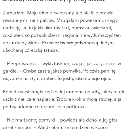
Zamarłam. Moje dłonie zwiotczały, a białe lilie prawie
wysunęły mi się z palców. Mrugałam powiekami, mając
nadzieję, że to jakiś okrutny żart, pomyłka kwiaciarni,
cokolwiek, co pozwoliłoby mi racjonalnie wytłumaczyć ten
absurdalny widok.
Przecież byłam jedynaczką.
Jedyną
ukochaną córeczką tatusia.
– Przepraszam... – wykrztusiłam, czując, jak zasycha mi w
gardle. – Chyba zaszła jakaś pomyłka. Położyła pani tę
wiązankę na złym grobie.
To jest grób mojego ojca.
Kobieta westchnęła ciężko. Jej ramiona opadły, jakby nagle
uszło z niej całe napięcie. Zrobiła krok w moją stronę, a ja
podświadomie cofnęłam się o pół kroku.
– Nie ma żadnej pomyłki – powiedziała cicho, a jej głos
drżał z emocji. – Wiedziałam, że ten dzień w końcu