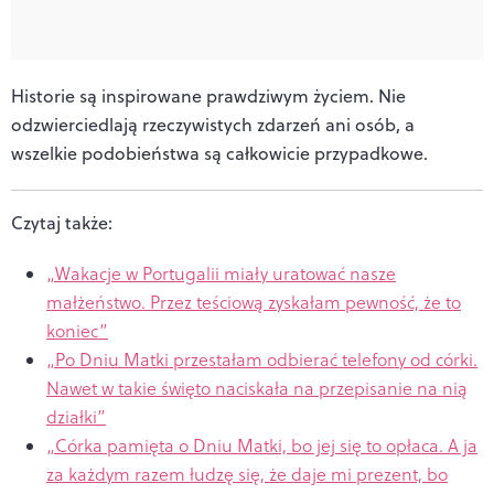
Historie są inspirowane prawdziwym życiem. Nie
odzwierciedlają rzeczywistych zdarzeń ani osób, a
wszelkie podobieństwa są całkowicie przypadkowe.
Czytaj także:
„Wakacje w Portugalii miały uratować nasze
małżeństwo. Przez teściową zyskałam pewność, że to
koniec”
„Po Dniu Matki przestałam odbierać telefony od córki.
Nawet w takie święto naciskała na przepisanie na nią
działki”
„Córka pamięta o Dniu Matki, bo jej się to opłaca. A ja
za każdym razem łudzę się, że daje mi prezent, bo