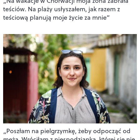
„Na wakacje w Chorwacji moja żona zabrała
teściów. Na plaży usłyszałem, jak razem z
teściową planują moje życie za mnie”
„Poszłam na pielgrzymkę, żeby odpocząć od
męża. Wróciłam z niespodzianką, której się nie