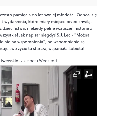
 często pamięcią do lat swojej młodości. Odnosi się
niż wydarzenia, które miały miejsce przed chwilą.
dzieciństwa, niekiedy pełne wzruszeń historie z
szystkie! Jak napisał niegdyś S.J. Lec - "Można
ale nie na wspomnienia", bo wspomnienia są
isuje swe życie ta starsza, wspaniała kobieta!
Liszewskim z zespołu Weekend