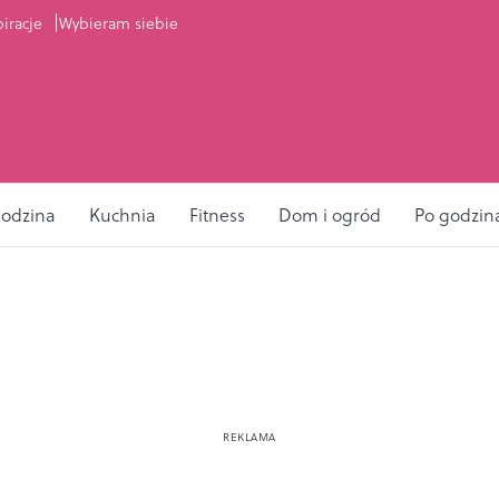
piracje
Wybieram siebie
odzina
Kuchnia
Fitness
Dom i ogród
Po godzin