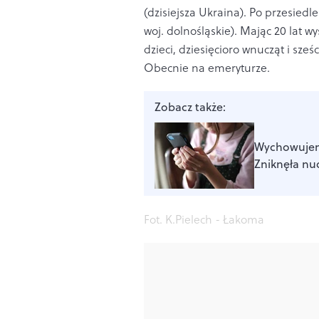
(dzisiejsza Ukraina). Po przesiedl
woj. dolnośląskie). Mając 20 lat w
dzieci, dziesięcioro wnucząt i sz
Obecnie na emeryturze.
Zobacz także:
Wychowujem
Zniknęła nu
Fot. K.Pielech - Łakoma