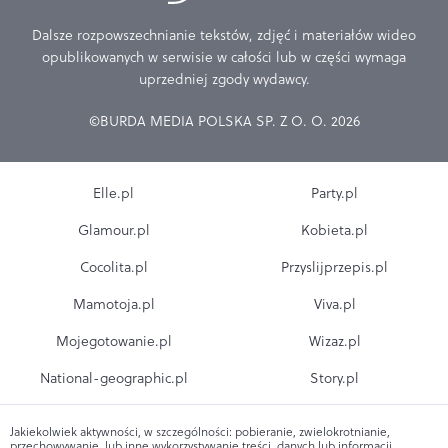
Dalsze rozpowszechnianie tekstów, zdjęć i materiałów wideo
opublikowanych w serwisie w całości lub w części wymaga
uprzedniej zgody wydawcy.
©BURDA MEDIA POLSKA SP. Z O. O. 2026
Elle.pl
Party.pl
Glamour.pl
Kobieta.pl
Cocolita.pl
Przyslijprzepis.pl
Mamotoja.pl
Viva.pl
Mojegotowanie.pl
Wizaz.pl
National-geographic.pl
Story.pl
Jakiekolwiek aktywności, w szczególności: pobieranie, zwielokrotnianie,
przechowywanie, lub inne wykorzystywanie treści, danych lub informacji