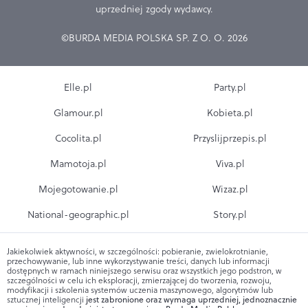
uprzedniej zgody wydawcy.
©BURDA MEDIA POLSKA SP. Z O. O. 2026
Elle.pl
Party.pl
Glamour.pl
Kobieta.pl
Cocolita.pl
Przyslijprzepis.pl
Mamotoja.pl
Viva.pl
Mojegotowanie.pl
Wizaz.pl
National-geographic.pl
Story.pl
Jakiekolwiek aktywności, w szczególności: pobieranie, zwielokrotnianie,
przechowywanie, lub inne wykorzystywanie treści, danych lub informacji
dostępnych w ramach niniejszego serwisu oraz wszystkich jego podstron, w
szczególności w celu ich eksploracji, zmierzającej do tworzenia, rozwoju,
modyfikacji i szkolenia systemów uczenia maszynowego, algorytmów lub
sztucznej inteligencji
jest zabronione oraz wymaga uprzedniej, jednoznacznie