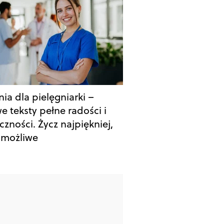
ia dla pielęgniarki –
e teksty pełne radości i
czności. Życz najpiękniej,
o możliwe