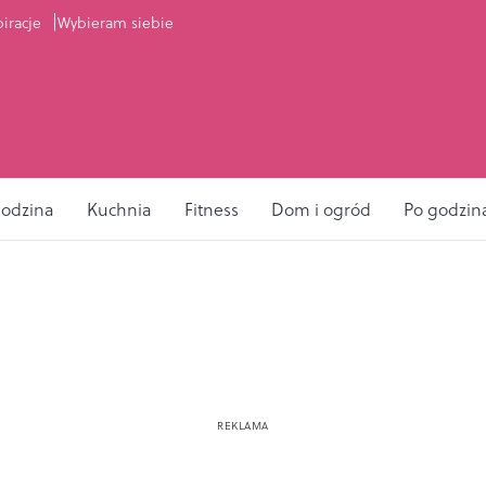
piracje
Wybieram siebie
odzina
Kuchnia
Fitness
Dom i ogród
Po godzin