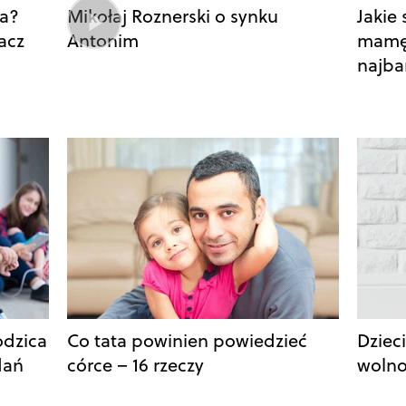
wa?
Mikołaj Roznerski o synku
Jakie
acz
Antonim
mamę 
najba
odzica
Co tata powinien powiedzieć
Dzieci
dań
córce – 16 rzeczy
wolno