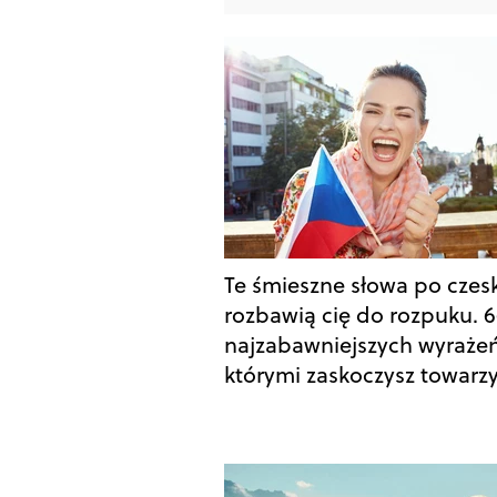
Te śmieszne słowa po czes
rozbawią cię do rozpuku. 
najzabawniejszych wyrażeń
którymi zaskoczysz towarz