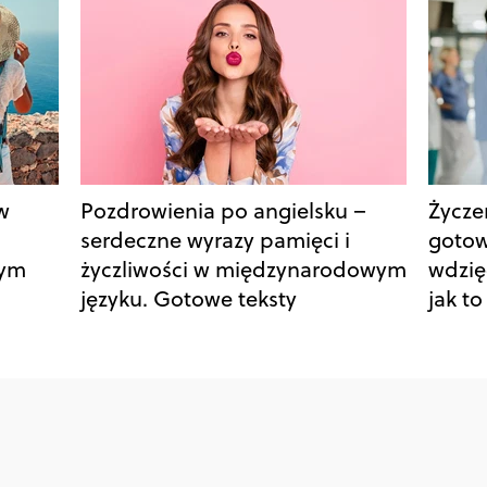
w
Pozdrowienia po angielsku –
Życzen
serdeczne wyrazy pamięci i
gotow
nym
życzliwości w międzynarodowym
wdzię
języku. Gotowe teksty
jak t