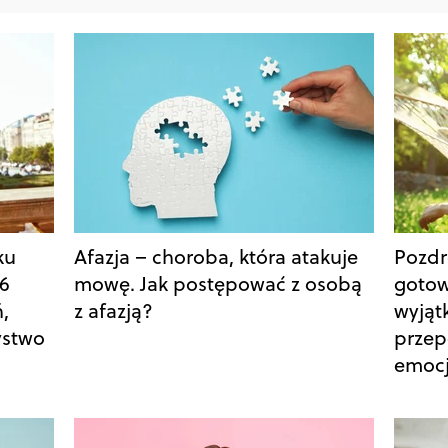
ku
Afazja – choroba, która atakuje
Pozdr
66
mowę. Jak postępować z osobą
gotow
,
z afazją?
wyjąt
ystwo
przep
emoc