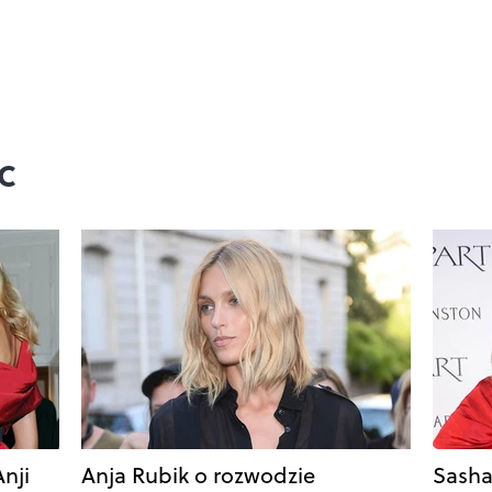
c
nji
Anja Rubik o rozwodzie
Sasha