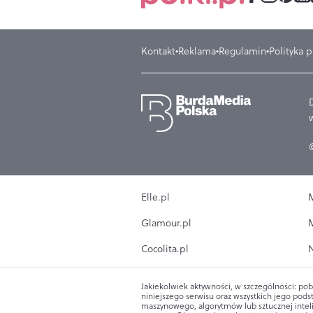
Kontakt
Reklama
Regulamin
Polityka 
Elle.pl
M
Glamour.pl
M
Cocolita.pl
N
Jakiekolwiek aktywności, w szczególności: pob
niniejszego serwisu oraz wszystkich jego podst
maszynowego, algorytmów lub sztucznej intel