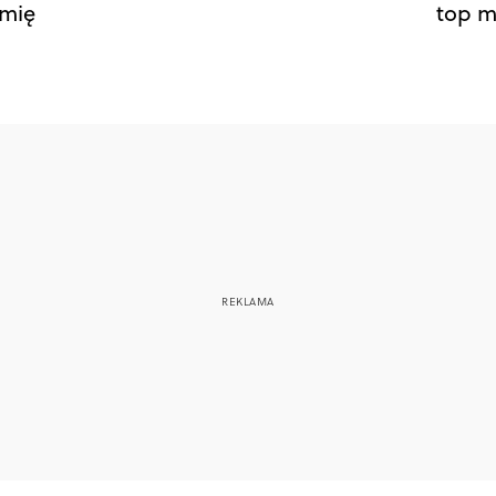
imię
top m