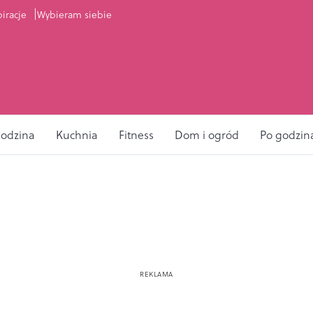
piracje
Wybieram siebie
odzina
Kuchnia
Fitness
Dom i ogród
Po godzin