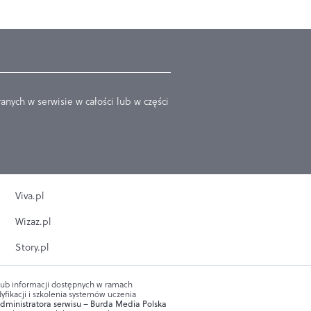
nych w serwisie w całości lub w części
Viva.pl
Wizaz.pl
Story.pl
 lub informacji dostępnych w ramach
yfikacji i szkolenia systemów uczenia
dministratora serwisu – Burda Media Polska