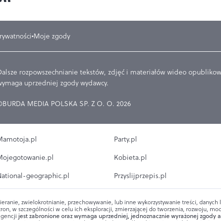
prywatności
Moje zgody
Dalsze rozpowszechnianie tekstów, zdjęć i materiałów wideo opublikowa
wymaga uprzedniej zgody wydawcy.
©BURDA MEDIA POLSKA SP. Z O. O. 2026
amotoja.pl
Party.pl
ojegotowanie.pl
Kobieta.pl
ational-geographic.pl
Przyslijprzepis.pl
ieranie, zwielokrotnianie, przechowywanie, lub inne wykorzystywanie treści, danych
ron, w szczególności w celu ich eksploracji, zmierzającej do tworzenia, rozwoju, mod
igencji
jest zabronione oraz wymaga uprzedniej, jednoznacznie wyrażonej zgody a