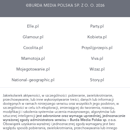
©BURDA MEDIA POLSKA SP. Z O. O. 2026
Elle.pl
Party.pl
Glamour.pl
Kobieta.pl
Cocolita.pl
Przyslijprzepis.pl
Mamotoja.pl
Viva.pl
Mojegotowanie.pl
Wizaz.pl
National-geographic.pl
Story.pl
Jakiekolwiek aktywności, w szczególności: pobieranie, zwielokrotnianie,
przechowywanie, lub inne wykorzystywanie treści, danych lub informacji
dostępnych w ramach niniejszego serwisu oraz wszystkich jego podstron, w
szczególności w celu ich eksploracji, zmierzającej do tworzenia, rozwoju,
modyfikacji i szkolenia systemów uczenia maszynowego, algorytmów lub
sztucznej inteligencji
jest zabronione oraz wymaga uprzedniej, jednoznacznie
wyrażonej zgody administratora serwisu – Burda Media Polska sp. z o.o.
Obowiązek uzyskania wyraźnej i jednoznacznej zgody wymagany jest bez
względu sposób pobierania, zwielokrotniania, przechowywania lub innego