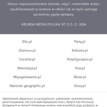
Dalsze rozpowszechnianie tekstów, zdjęć i materiałów wideo
opublikowanych w serwisie w całości lub w części wymaga
uprzedniej zgody wydawcy.
©BURDA MEDIA POLSKA SP. Z O. O. 2026
Elle.pl
Party.pl
Glamour.pl
Kobieta.pl
Cocolita.pl
Przyslijprzepis.pl
Mamotoja.pl
Viva.pl
Mojegotowanie.pl
Wizaz.pl
National-geographic.pl
Story.pl
Jakiekolwiek aktywności, w szczególności: pobieranie, zwielokrotnianie,
przechowywanie, lub inne wykorzystywanie treści, danych lub informacji
dostępnych w ramach niniejszego serwisu oraz wszystkich jego podstron, w