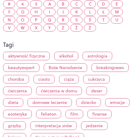
#
4
5
A
B
C
Ć
D
E
F
G
H
I
J
K
L
Ł
M
N
O
P
Q
R
S
Ś
T
U
V
W
X
Y
Z
Ź
Ż
Tagi
aktywność fizyczna
alkohol
astrologia
beautyexpert
Boże Narodzenie
breakingnews
choroba
ciasto
ciąża
cukrzyca
ćwiczenia
ćwiczenia w domu
deser
dieta
domowe leczenie
dziecko
emocje
ezoteryka
felieton
film
finanse
grzyby
interpretacja snów
jedzenie