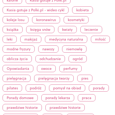
kalorie
Kasia gotuje z Polki.pl
Kasia gotuje z Polki.pl - wideo cykl
kobieta
koleje losu
koronawirus
kosmetyki
książka
księga snów
kwiaty
leczenie
leki
makijaż
medycyna naturalna
miłość
modne fryzury
nawozy
niemowlę
oblicza życia
odchudzanie
ogród
Opowiadania
owoce
perfumy
pielęgnacja
pielęgnacja twarzy
pies
pilates
podróż
pomysł na obiad
porady
Porady domowe
porady lekarza
praca
prawdziwe historie
prawdziwe historie