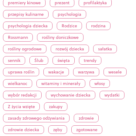
premiery kinowe
prezent
profilaktyka
przepisy kulinarne
psychologia
psychologia dziecka
Rodzice
rodzina
Rossmann
rośliny doniczkowe
rośliny ogrodowe
rozwój dziecka
sałatka
sennik
Ślub
święta
trendy
uprawa roślin
wakacje
warzywa
wesele
wielkanoc
witaminy i minerały
włosy
wybór redakcji
wychowanie dziecka
wydatki
Z życia wzięte
zakupy
zasady zdrowego odżywiania
zdrowie
zdrowie dziecka
zęby
zgotowane