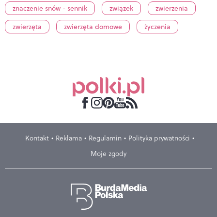
znaczenie snów - sennik
związek
zwierzenia
zwierzęta
zwierzęta domowe
życzenia
Kontakt
Reklama
Regulamin
Polityka prywatności
Moje zgody