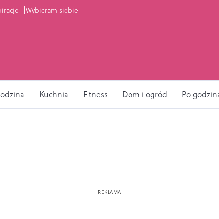
piracje
Wybieram siebie
odzina
Kuchnia
Fitness
Dom i ogród
Po godzin