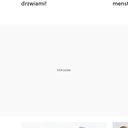
drzwiami!
menst