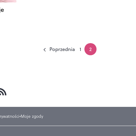
je
Poprzednia
1
2
prywatności
Moje zgody